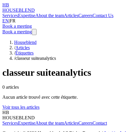
HB
HOUSEBLEND
Services
Expertise
About the team
Articles
Careers
Contact Us
EN
|
FR
Book a meeting
Book a meeting
Houseblend
/
Articles
/
Étiquettes
/
classeur suiteanalytics
classeur suiteanalytics
0
articles
Aucun article trouvé avec cette étiquette.
Voir tous les articles
HB
HOUSEBLEND
Services
Expertise
About the team
Articles
Careers
Contact