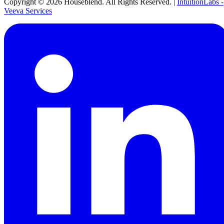
Copyright ©
2026
Houseblend. All Rights Reserved. |
IntuitionLabs -
Veeva Services