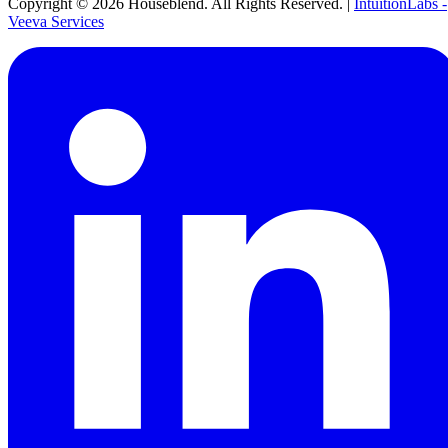
Copyright ©
2026
Houseblend. All Rights Reserved. |
IntuitionLabs -
Veeva Services