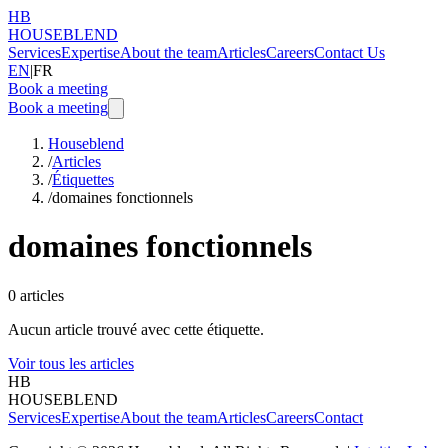
HB
HOUSEBLEND
Services
Expertise
About the team
Articles
Careers
Contact Us
EN
|
FR
Book a meeting
Book a meeting
Houseblend
/
Articles
/
Étiquettes
/
domaines fonctionnels
domaines fonctionnels
0
articles
Aucun article trouvé avec cette étiquette.
Voir tous les articles
HB
HOUSEBLEND
Services
Expertise
About the team
Articles
Careers
Contact