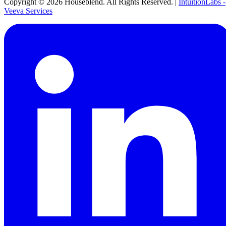
Copyright ©
2026
Houseblend. All Rights Reserved. |
IntuitionLabs -
Veeva Services