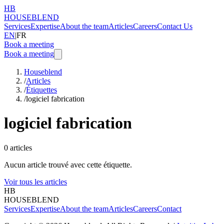
HB
HOUSEBLEND
Services
Expertise
About the team
Articles
Careers
Contact Us
EN
|
FR
Book a meeting
Book a meeting
Houseblend
/
Articles
/
Étiquettes
/
logiciel fabrication
logiciel fabrication
0
articles
Aucun article trouvé avec cette étiquette.
Voir tous les articles
HB
HOUSEBLEND
Services
Expertise
About the team
Articles
Careers
Contact