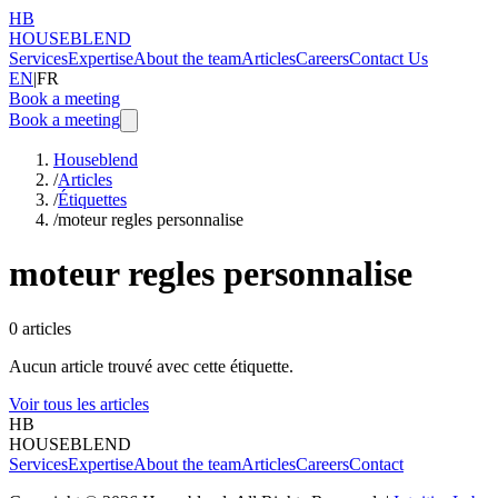
HB
HOUSEBLEND
Services
Expertise
About the team
Articles
Careers
Contact Us
EN
|
FR
Book a meeting
Book a meeting
Houseblend
/
Articles
/
Étiquettes
/
moteur regles personnalise
moteur regles personnalise
0
articles
Aucun article trouvé avec cette étiquette.
Voir tous les articles
HB
HOUSEBLEND
Services
Expertise
About the team
Articles
Careers
Contact