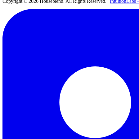
Copyright ©
2026
Houseblend. All Rights Reserved. |
IntuitionLabs 