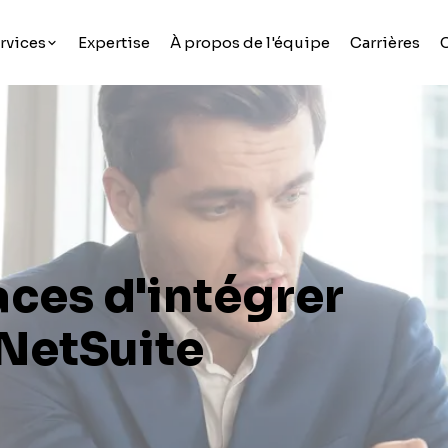
rvices
Expertise
À propos de l'équipe
Carrières
aces d'intégrer
NetSuite