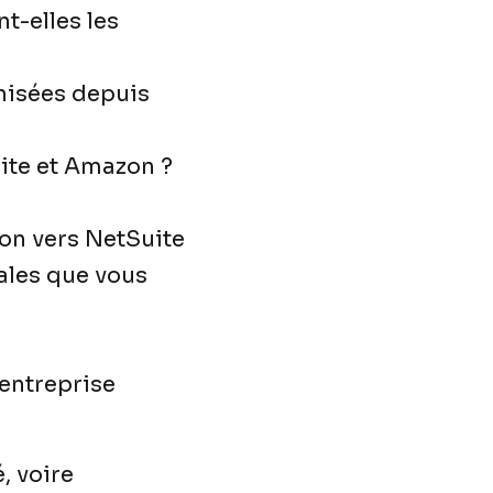
t-elles les
nisées depuis
uite et Amazon ?
on vers NetSuite
ales que vous
 entreprise
, voire