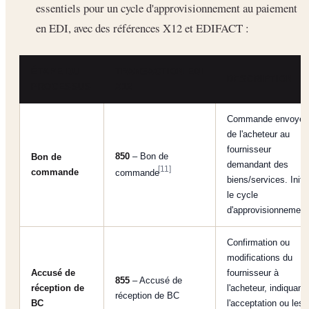
essentiels pour un cycle d'approvisionnement au paiement
en EDI, avec des références X12 et EDIFACT :
ÉTAPE DU
TRANSACTION EDI
DESCRIPTION
PROCESSUS
X12
Commande envoyée
de l'acheteur au
fournisseur
850
– Bon de
Bon de
demandant des
[11]
commande
commande
biens/services. Initi
le cycle
d'approvisionnement
Confirmation ou
modifications du
Accusé de
fournisseur à
855
– Accusé de
réception de
l'acheteur, indiquant
réception de BC
BC
l'acceptation ou les