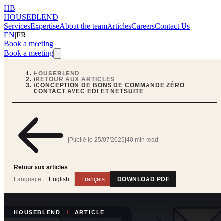
HB
HOUSEBLEND
Services
Expertise
About the team
Articles
Careers
Contact Us
EN
|
FR
Book a meeting
Book a meeting
HOUSEBLEND
/
RETOUR AUX ARTICLES
/
CONCEPTION DE BONS DE COMMANDE ZÉRO
CONTACT AVEC EDI ET NETSUITE
|
Publié le
25/07/2025
|
40 min read
Retour aux articles
Language:
English
Français
DOWNLOAD PDF
HOUSEBLEND
/
ARTICLE