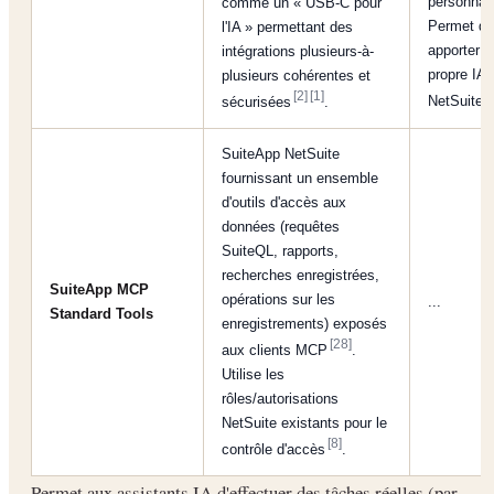
personnal
comme un « USB-C pour
Permet d'
l'IA » permettant des
apporter v
intégrations plusieurs-à-
propre IA 
plusieurs cohérentes et
[
[2]
[1]
NetSuite
sécurisées
.
SuiteApp NetSuite
fournissant un ensemble
d'outils d'accès aux
données (requêtes
SuiteQL, rapports,
recherches enregistrées,
SuiteApp MCP
opérations sur les
...
Standard Tools
enregistrements) exposés
[28]
aux clients MCP
.
Utilise les
rôles/autorisations
NetSuite existants pour le
[8]
contrôle d'accès
.
Permet aux assistants IA d'effectuer des tâches réelles (par