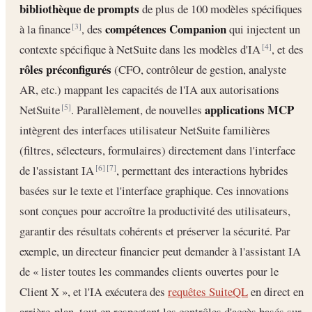
bibliothèque de prompts
de plus de 100 modèles spécifiques
compétences Companion
à la finance
, des
qui injectent un
[3]
contexte spécifique à NetSuite dans les modèles d'IA
, et des
[4]
rôles préconfigurés
(CFO, contrôleur de gestion, analyste
AR, etc.) mappant les capacités de l'IA aux autorisations
applications MCP
NetSuite
. Parallèlement, de nouvelles
[5]
intègrent des interfaces utilisateur NetSuite familières
(filtres, sélecteurs, formulaires) directement dans l'interface
de l'assistant IA
, permettant des interactions hybrides
[6]
[7]
basées sur le texte et l'interface graphique. Ces innovations
sont conçues pour accroître la productivité des utilisateurs,
garantir des résultats cohérents et préserver la sécurité. Par
exemple, un directeur financier peut demander à l'assistant IA
de « lister toutes les commandes clients ouvertes pour le
Client X », et l'IA exécutera des
requêtes SuiteQL
en direct en
arrière-plan, tout en respectant les contrôles d'accès basés sur