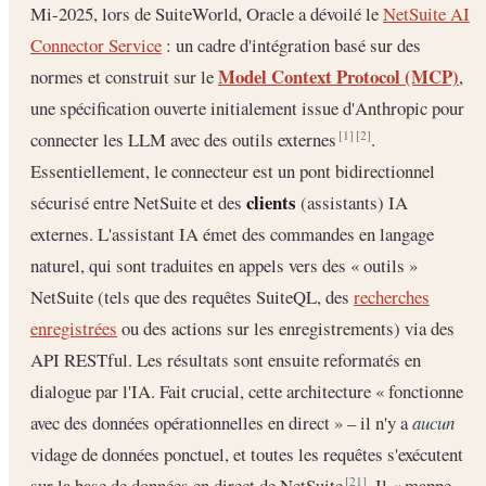
Mi-2025, lors de SuiteWorld, Oracle a dévoilé le
NetSuite AI
Connector Service
: un cadre d'intégration basé sur des
Model Context Protocol (MCP)
normes et construit sur le
,
une spécification ouverte initialement issue d'Anthropic pour
connecter les LLM avec des outils externes
.
[1]
[2]
Essentiellement, le connecteur est un pont bidirectionnel
clients
sécurisé entre NetSuite et des
(assistants) IA
externes. L'assistant IA émet des commandes en langage
naturel, qui sont traduites en appels vers des « outils »
NetSuite (tels que des requêtes SuiteQL, des
recherches
enregistrées
ou des actions sur les enregistrements) via des
API RESTful. Les résultats sont ensuite reformatés en
dialogue par l'IA. Fait crucial, cette architecture « fonctionne
avec des données opérationnelles en direct » – il n'y a
aucun
vidage de données ponctuel, et toutes les requêtes s'exécutent
sur la base de données en direct de NetSuite
. Il « mappe
[21]