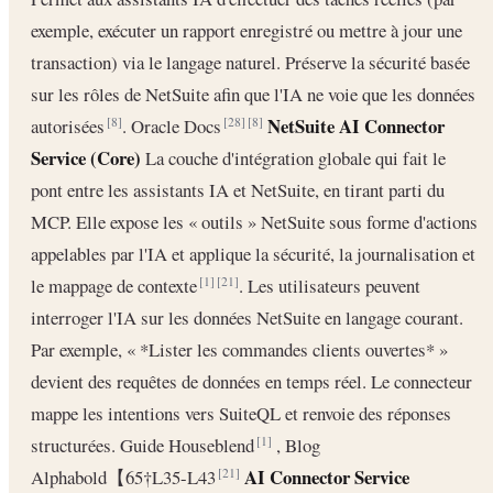
exemple, exécuter un rapport enregistré ou mettre à jour une
transaction) via le langage naturel. Préserve la sécurité basée
sur les rôles de NetSuite afin que l'IA ne voie que les données
NetSuite AI Connector
autorisées
. Oracle Docs
[8]
[28]
[8]
Service (Core)
La couche d'intégration globale qui fait le
pont entre les assistants IA et NetSuite, en tirant parti du
MCP. Elle expose les « outils » NetSuite sous forme d'actions
appelables par l'IA et applique la sécurité, la journalisation et
le mappage de contexte
. Les utilisateurs peuvent
[1]
[21]
interroger l'IA sur les données NetSuite en langage courant.
Par exemple, « *Lister les commandes clients ouvertes* »
devient des requêtes de données en temps réel. Le connecteur
mappe les intentions vers SuiteQL et renvoie des réponses
structurées. Guide Houseblend
, Blog
[1]
AI Connector Service
Alphabold【65†L35-L43
[21]