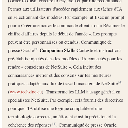
(Order to Cash, Procure to Pay, etc.) et par rôle recommandé.
Permet aux utilisateurs d'accéder rapidement aux tâches d'IA
en sélectionnant des modèles. Par exemple, utilisez un prompt
pour « Créer une nouvelle commande client » ou « Résumer le
chiffre d'affaires depuis le début de l'année ». Les prompts
peuvent être personnalisés ou étendus. Communiqué de
Companion Skills
presse Oracle
Contexte et instructions
[3]
pré-établis injectés dans les modèles d'IA connectés pour les
rendre « conscients de NetSuite ». Cela inclut des
connaissances métier et des conseils sur les meilleures
pratiques adaptés aux flux de travail financiers de NetSuite
[4]
(
www.techzine.eu
). Transforme les LLM à usage général en
spécialistes NetSuite. Par exemple, cela fournit des directives
pour que l'IA utilise une logique comptable et une
terminologie correctes, améliorant ainsi la précision et la
cohérence des réponses
. Communiqué de presse Oracle,
[4]