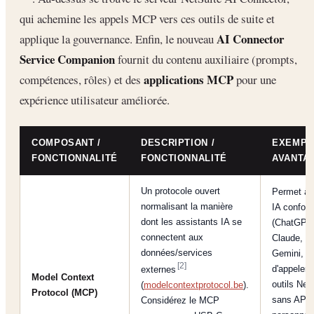
qui achemine les appels MCP vers ces outils de suite et
AI Connector
applique la gouvernance. Enfin, le nouveau
Service Companion
fournit du contenu auxiliaire (prompts,
applications MCP
compétences, rôles) et des
pour une
expérience utilisateur améliorée.
COMPOSANT /
DESCRIPTION /
EXEMPL
FONCTIONNALITÉ
FONCTIONNALITÉ
AVANTA
Un protocole ouvert
Permet à 
normalisant la manière
IA confor
dont les assistants IA se
(ChatGPT
connectent aux
Claude,
données/services
Gemini, et
[2]
d'appeler 
externes
Model Context
outils Net
(
modelcontextprotocol.be
).
Protocol (MCP)
sans API
Considérez le MCP