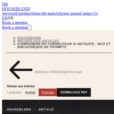
HB
HOUSEBLEND
Services
Expertise
About the team
Articles
Careers
Contact Us
EN
|
FR
Book a meeting
Book a meeting
HOUSEBLEND
/
RETOUR AUX ARTICLES
/
COMPAGNON DU CONNECTEUR IA NETSUITE : MCP ET
BIBLIOTHÈQUE DE PROMPTS
|
Publié le
15/04/2026
|
28 min read
Retour aux articles
Language:
English
Français
DOWNLOAD PDF
HOUSEBLEND
/
ARTICLE