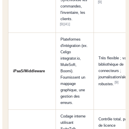
[9]
commandes,
l'inventaire, les
clients.
[9]
[41]
Plateformes
d'intégration (ex.
Celigo
Très flexible ; vas
integrator.io,
bibliothèque de
MuleSoft,
connecteurs ;
iPaaS/Middleware
Boomi).
journalisation/aler
Fournissent un
[9]
mappage
robustes.
graphique, une
gestion des
erreurs.
Codage interne
Contrôle total, pas
utilisant
de licence
SuiteTalk