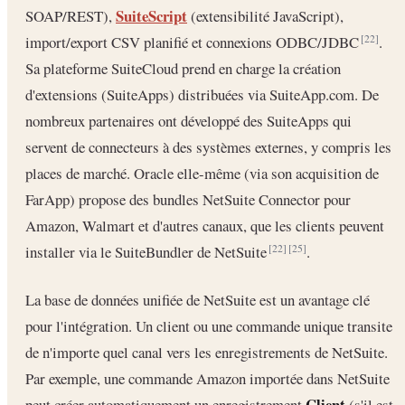
SuiteScript
SOAP/REST),
(extensibilité JavaScript),
import/export CSV planifié et connexions ODBC/JDBC
.
[22]
Sa plateforme SuiteCloud prend en charge la création
d'extensions (SuiteApps) distribuées via SuiteApp.com. De
nombreux partenaires ont développé des SuiteApps qui
servent de connecteurs à des systèmes externes, y compris les
places de marché. Oracle elle-même (via son acquisition de
FarApp) propose des bundles NetSuite Connector pour
Amazon, Walmart et d'autres canaux, que les clients peuvent
installer via le SuiteBundler de NetSuite
.
[22]
[25]
La base de données unifiée de NetSuite est un avantage clé
pour l'intégration. Un client ou une commande unique transite
de n'importe quel canal vers les enregistrements de NetSuite.
Par exemple, une commande Amazon importée dans NetSuite
Client
peut créer automatiquement un enregistrement
(s'il est