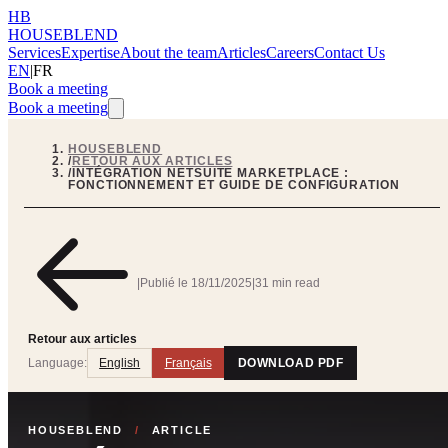
HB
HOUSEBLEND
Services
Expertise
About the team
Articles
Careers
Contact Us
EN
|
FR
Book a meeting
Book a meeting
HOUSEBLEND
/
RETOUR AUX ARTICLES
/
INTÉGRATION NETSUITE MARKETPLACE :
FONCTIONNEMENT ET GUIDE DE CONFIGURATION
|
Publié le
18/11/2025
|
31 min read
Retour aux articles
Language:
English
Français
DOWNLOAD PDF
HOUSEBLEND
/
ARTICLE