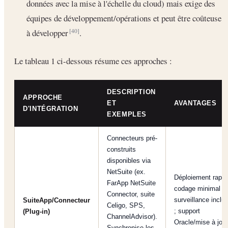
données avec la mise à l'échelle du cloud) mais exige des
équipes de développement/opérations et peut être coûteuse
à développer
.
[40]
Le tableau 1 ci-dessous résume ces approches :
DESCRIPTION
APPROCHE
ET
AVANTAGES
D'INTÉGRATION
EXEMPLES
Connecteurs pré-
construits
disponibles via
NetSuite (ex.
Déploiement rapid
FarApp NetSuite
codage minimal ;
Connector, suite
surveillance inclu
SuiteApp/Connecteur
Celigo, SPS,
; support
(Plug-in)
ChannelAdvisor).
Oracle/mise à jour
Synchronise les