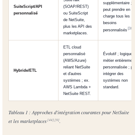
supplémentaire ;
SuiteScript/API
(SOAP/REST)
peut prendre en
personnalisé
ou SuiteScript
charge tous les
de NetSuite,
besoins
plus les API des
[38]
personnalisés
.
marketplaces.
ETL cloud
personnalisé
Évolutif ; logique
(AWS/Azure)
métier entièremen
reliant NetSuite
personnalisée ; pe
Hybride/ETL
et d'autres
intégrer des
systèmes ; ex.
systèmes non
AWS Lambda +
standard.
NetSuite REST.
Tableau 1 : Approches d'intégration courantes pour NetSuite
et les marketplaces
.
[44]
[9]