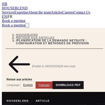
HB
HOUSEBLEND
Services
Expertise
About the team
Articles
Careers
Contact Us
EN
|
FR
Book a meeting
Book a meeting
HOUSEBLEND
/
RETOUR AUX ARTICLES
/
PLANIFICATION DE LA DEMANDE NETSUITE :
CONFIGURATION ET MÉTHODES DE PRÉVISION
|
Publié le
28/05/2026
|
39 min read
Retour aux articles
Language:
English
Français
DOWNLOAD PDF
HOUSEBLEND
/
ARTICLE