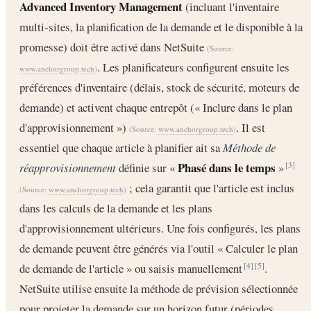
Advanced Inventory Management
(incluant l'inventaire
multi-sites, la planification de la demande et le disponible à la
promesse) doit être activé dans NetSuite
(Source:
. Les planificateurs configurent ensuite les
www.anchorgroup.tech
)
préférences d'inventaire (délais, stock de sécurité, moteurs de
demande) et activent chaque entrepôt (« Inclure dans le plan
d'approvisionnement »)
. Il est
(Source:
www.anchorgroup.tech
)
essentiel que chaque article à planifier ait sa
Méthode de
Phasé dans le temps
réapprovisionnement
définie sur «
»
[3]
; cela garantit que l'article est inclus
(Source:
www.anchorgroup.tech
)
dans les calculs de la demande et les plans
d'approvisionnement ultérieurs. Une fois configurés, les plans
de demande peuvent être générés via l'outil « Calculer le plan
de demande de l'article » ou saisis manuellement
.
[4]
[5]
NetSuite utilise ensuite la méthode de prévision sélectionnée
pour projeter la demande sur un horizon futur (périodes