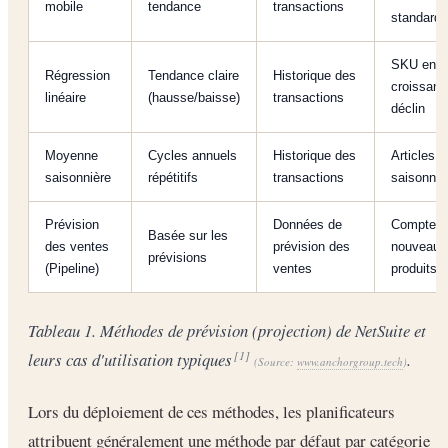
mobile
tendance
transactions
standard
SKU en
Régression
Tendance claire
Historique des
croissanc
linéaire
(hausse/baisse)
transactions
déclin
Moyenne
Cycles annuels
Historique des
Articles
saisonnière
répétitifs
transactions
saisonnie
Prévision
Données de
Comptes 
Basée sur les
des ventes
prévision des
nouveaux
prévisions
(Pipeline)
ventes
produits
Tableau 1. Méthodes de prévision (projection) de NetSuite et
leurs cas d'utilisation typiques
.
[1]
(Source:
www.anchorgroup.tech
)
Lors du déploiement de ces méthodes, les planificateurs
attribuent généralement une méthode par défaut par catégorie