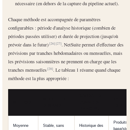
nécessaire (en dehors de la capture du pipeline actuel).
Chaque méthode est accompagnée de paramètres
configurables : période d'analyse historique (combien de
périodes passées utiliser) et durée de projection (jusqu'où
prévoir dans le futur)
. NetSuite permet d'effectuer des
[26]
[27]
prévisions par tranches hebdomadaires ou mensuelles, mais
les prévisions saisonnières ne prennent en charge que les
tranches mensuelles
. Le tableau 1 résume quand chaque
[28]
méthode est la plus appropriée :
SOURCE DE
MODÈLE DE
TYPE D
MÉTHODE
DONNÉES
DEMANDE
IDÉAL
PRINCIPALE
Produits 
Moyenne
Stable, sans
Historique des
base/sto