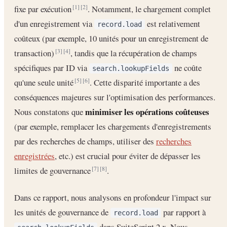
fixe par exécution
. Notamment, le chargement complet
[1]
[2]
d'un enregistrement via
est relativement
record.load
coûteux (par exemple, 10 unités pour un enregistrement de
transaction)
, tandis que la récupération de champs
[3]
[4]
spécifiques par ID via
ne coûte
search.lookupFields
qu'une seule unité
. Cette disparité importante a des
[5]
[6]
conséquences majeures sur l'optimisation des performances.
minimiser les opérations coûteuses
Nous constatons que
(par exemple, remplacer les chargements d'enregistrements
par des recherches de champs, utiliser des
recherches
enregistrées
, etc.) est crucial pour éviter de dépasser les
limites de gouvernance
.
[7]
[8]
Dans ce rapport, nous analysons en profondeur l'impact sur
les unités de gouvernance de
par rapport à
record.load
dans SuiteScript 2.x. Nous