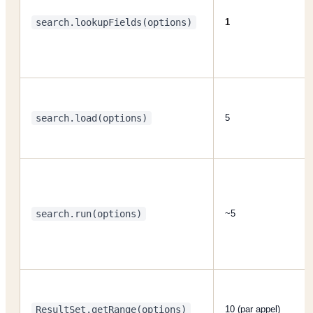
search.lookupFields(options)
1
search.load(options)
5
search.run(options)
~5
ResultSet.getRange(options)
10 (par appel)