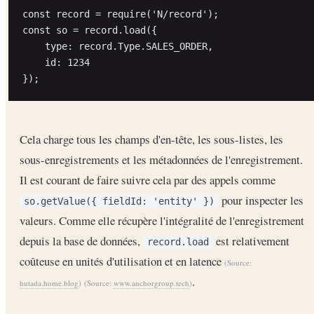
const record = require('N/record');

const so = record.load({

    type: record.Type.SALES_ORDER,

    id: 1234

Cela charge tous les champs d'en-tête, les sous-listes, les
sous-enregistrements et les métadonnées de l'enregistrement.
Il est courant de faire suivre cela par des appels comme
pour inspecter les
so.getValue({ fieldId: 'entity' })
valeurs. Comme elle récupère l'intégralité de l'enregistrement
depuis la base de données,
est relativement
record.load
coûteuse en unités d'utilisation et en latence
(Source:
.
hutada.home.blog
)
(Source:
www.anchorgroup.tech
)