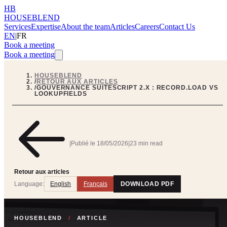
HB
HOUSEBLEND
Services
Expertise
About the team
Articles
Careers
Contact Us
EN
|
FR
Book a meeting
Book a meeting
HOUSEBLEND
/
RETOUR AUX ARTICLES
/
GOUVERNANCE SUITESCRIPT 2.X : RECORD.LOAD VS
LOOKUPFIELDS
|
Publié le
18/05/2026
|
23 min read
Retour aux articles
Language:
English
Français
DOWNLOAD PDF
HOUSEBLEND
/
ARTICLE