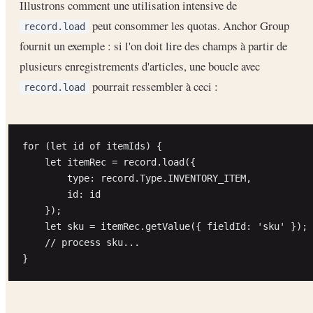
Illustrons comment une utilisation intensive de
peut consommer les quotas. Anchor Group
record.load
fournit un exemple : si l'on doit lire des champs à partir de
plusieurs enregistrements d'articles, une boucle avec
pourrait ressembler à ceci :
record.load
for (let id of itemIds) {

    let itemRec = record.load({

        type: record.Type.INVENTORY_ITEM,

        id: id

    });

    let sku = itemRec.getValue({ fieldId: 'sku' });

    // process sku...
