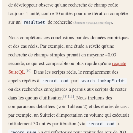
de développeur observe qu'une recherche de champ coûte
toujours 1 unité, contre 10 unités pour une itération complète
sur un
de recherche
.
resultSet
(Source:
hutada.home.blog
)
Nous complétons ces conclusions par des données empiriques
et des cas réels. Par exemple, une étude a révélé qu'une
recherche de champs simples prenait en moyenne ~0,03
seconde, ce qui est comparable ou plus rapide qu'une
requête
SuiteQL
. Dans les scripts réels, le remplacement des
[10]
appels répétés à
par
record.load
search.lookupFields
ou des recherches enregistrées a permis aux scripts de rester
dans les quotas d'utilisation
. Nous incluons des
[8]
[11]
comparaisons détaillées (voir Tableau 2) et des études de cas :
par exemple, un Suitelet d'importation en volume qui exécutait
initialement 30 unités par itération (via
+
record.load
) a été refactorisé pour traiter des lots de 200
record.save