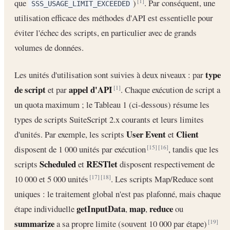
que
)
. Par conséquent, une
[1]
SSS_USAGE_LIMIT_EXCEEDED
utilisation efficace des méthodes d'API est essentielle pour
éviter l'échec des scripts, en particulier avec de grands
volumes de données.
type
Les unités d'utilisation sont suivies à deux niveaux : par
de script
appel d'API
et par
. Chaque exécution de script a
[1]
un quota maximum ; le Tableau 1 (ci-dessous) résume les
types de scripts SuiteScript 2.x courants et leurs limites
User Event
Client
d'unités. Par exemple, les scripts
et
disposent de 1 000 unités par exécution
, tandis que les
[15]
[16]
Scheduled
RESTlet
scripts
et
disposent respectivement de
10 000 et 5 000 unités
. Les scripts Map/Reduce sont
[17]
[18]
uniques : le traitement global n'est pas plafonné, mais chaque
getInputData
map
reduce
étape individuelle
,
,
ou
summarize
a sa propre limite (souvent 10 000 par étape)
[19]