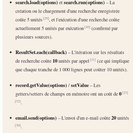
search.load(options)
search.run(options)
et
– La
création ou le chargement d'une recherche enregistrée
coûte 5 unités
, et l'exécution d'une recherche coûte
[29]
actuellement 5 unités par exécution
(confirmé par
[30]
plusieurs sources).
ResultSet.each(callback)
– L'itération sur les résultats
10
de recherche coûte
unités par appel
(ce qui implique
[31]
que chaque tranche de 1 000 lignes peut coûter 10 unités).
record.getValue(options)
setValue
/
– Les
0
getters/setters de champs en mémoire ont un coût de
[23]
.
[32]
email.send(options)
20
– L'envoi d'un e-mail coûte
unités
.
[30]