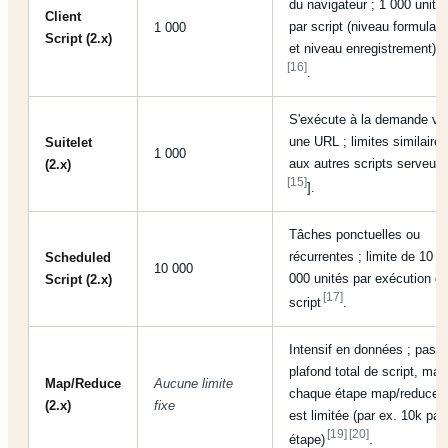
du navigateur ; 1 000 unité
Client
par script (niveau formulair
1 000
Script (2.x)
et niveau enregistrement)
[16]
.
S'exécute à la demande vi
une URL ; limites similaires
Suitelet
1 000
aux autres scripts serveur [
(2.x)
[15]
].
Tâches ponctuelles ou
récurrentes ; limite de 10
Scheduled
10 000
000 unités par exécution d
Script (2.x)
[17]
script
.
Intensif en données ; pas 
plafond total de script, mai
Map/Reduce
Aucune limite
chaque étape map/reduce
(2.x)
fixe
est limitée (par ex. 10k par
[19]
[20]
étape)
.