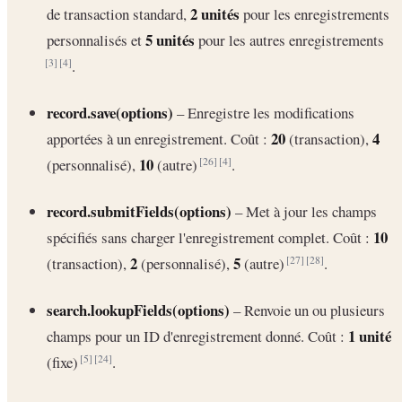
2 unités
de transaction standard,
pour les enregistrements
5 unités
personnalisés et
pour les autres enregistrements
.
[3]
[4]
record.save(options)
– Enregistre les modifications
20
4
apportées à un enregistrement. Coût :
(transaction),
10
(personnalisé),
(autre)
.
[26]
[4]
record.submitFields(options)
– Met à jour les champs
10
spécifiés sans charger l'enregistrement complet. Coût :
2
5
(transaction),
(personnalisé),
(autre)
.
[27]
[28]
search.lookupFields(options)
– Renvoie un ou plusieurs
1 unité
champs pour un ID d'enregistrement donné. Coût :
(fixe)
.
[5]
[24]