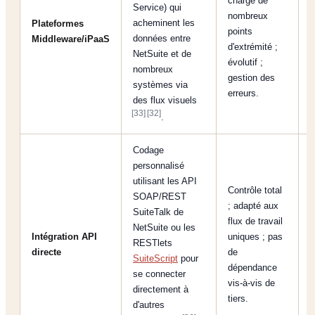
charge de
Service) qui
C
nombreux
acheminent les
Plateformes
c
points
données entre
Middleware/iPaaS
c
d'extrémité ;
NetSuite et de
d
évolutif ;
nombreux
gestion des
systèmes via
erreurs.
des flux visuels
[33]
[32]
.
Codage
personnalisé
utilisant les API
Contrôle total
SOAP/REST
; adapté aux
SuiteTalk de
flux de travail
E
NetSuite ou les
Intégration API
uniques ; pas
e
RESTlets
directe
de
t
SuiteScript
pour
dépendance
p
se connecter
vis-à-vis de
directement à
tiers.
d'autres