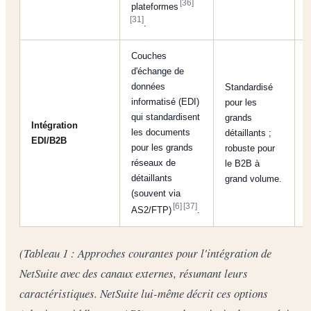
[36]
plateformes
[31]
.
Couches
d'échange de
données
Standardisé
informatisé (EDI)
pour les
N
qui standardisent
grands
Intégration
t
les documents
détaillants ;
EDI/B2B
E
pour les grands
robuste pour
m
réseaux de
le B2B à
détaillants
grand volume.
(souvent via
[6]
[37]
AS2/FTP)
.
(Tableau 1 : Approches courantes pour l'intégration de
NetSuite avec des canaux externes, résumant leurs
caractéristiques. NetSuite lui-même décrit ces options