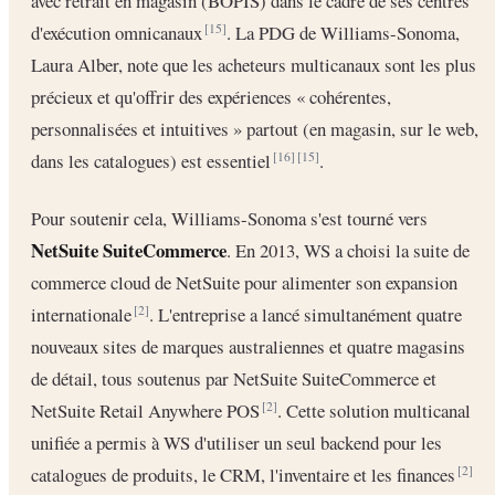
avec retrait en magasin (BOPIS) dans le cadre de ses centres
d'exécution omnicanaux
. La PDG de Williams-Sonoma,
[15]
Laura Alber, note que les acheteurs multicanaux sont les plus
précieux et qu'offrir des expériences « cohérentes,
personnalisées et intuitives » partout (en magasin, sur le web,
dans les catalogues) est essentiel
.
[16]
[15]
Pour soutenir cela, Williams-Sonoma s'est tourné vers
NetSuite SuiteCommerce
. En 2013, WS a choisi la suite de
commerce cloud de NetSuite pour alimenter son expansion
internationale
. L'entreprise a lancé simultanément quatre
[2]
nouveaux sites de marques australiennes et quatre magasins
de détail, tous soutenus par NetSuite SuiteCommerce et
NetSuite Retail Anywhere POS
. Cette solution multicanal
[2]
unifiée a permis à WS d'utiliser un seul backend pour les
catalogues de produits, le CRM, l'inventaire et les finances
[2]