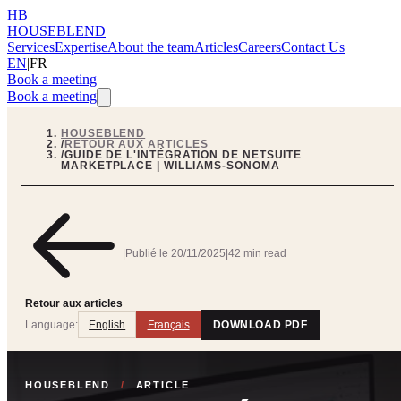
HB
HOUSEBLEND
Services
Expertise
About the team
Articles
Careers
Contact Us
EN
|
FR
Book a meeting
Book a meeting
HOUSEBLEND
/
RETOUR AUX ARTICLES
/
GUIDE DE L'INTÉGRATION DE NETSUITE
MARKETPLACE | WILLIAMS-SONOMA
|
Publié le
20/11/2025
|
42 min read
Retour aux articles
Language:
English
Français
DOWNLOAD PDF
HOUSEBLEND
/
ARTICLE