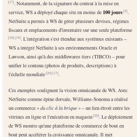
. Notamment, de la signature du contrat à la mise en
[17]
100 jours
service, WS a déployé chaque site en moins de
.
[5]
NetSuite a permis à WS de gérer plusieurs devises, régimes
fiscaux et emplacements d'inventaire sur une seule plateforme
. L'intégration s'est étendue aux systèmes existants –
[18]
[19]
WS a intégré NetSuite à ses environnements Oracle et
Lawson, ainsi qu'à des middlewares tiers (TIBCO) – pour
unifier le contenu (photos de produits, descriptions) à
l'échelle mondiale
.
[20]
[17]
Ces exemples soulignent la vision omnicanale de WS. Avec
NetSuite comme épine dorsale, Williams-Sonoma a réalisé
un commerce «
du clic à la brique
» – un lien étroit entre les
vitrines en ligne et l'exécution en magasin
. Le déploiement
[20]
de WS montre qu'une plateforme de commerce de bout en
bout peut accélérer la croissance omnicanale. Il met