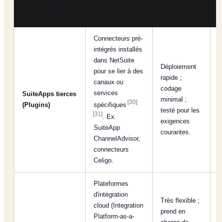
ET CAS
AVANTAGES
D'INTÉGRATION
D'UTILISATION
Connecteurs pré-
intégrés installés
dans NetSuite
Déploiement
pour se lier à des
rapide ;
canaux ou
P
codage
services
SuiteApps tierces
p
minimal ;
[30]
(Plugins)
spécifiques
l
testé pour les
[31]
f
. Ex.
exigences
SuiteApp
courantes.
ChannelAdvisor,
connecteurs
Celigo.
Plateformes
d'intégration
Très flexible ;
cloud (Integration
prend en
Platform-as-a-