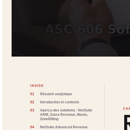
INSIDE
01
Résumé analytique
02
Introduction et contexte
03
Aperçu des solutions : NetSuite
ARM, Zuora Revenue, Maxio,
ZoneBilling
04
NetSuite Advanced Revenue