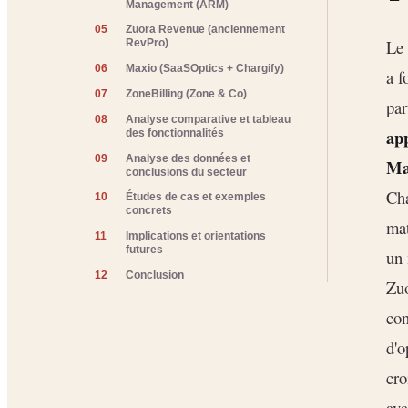
Management (ARM)
05
Zuora Revenue (anciennement
Le 
RevPro)
06
Maxio (SaaSOptics + Chargify)
a f
07
ZoneBilling (Zone & Co)
par
08
Analyse comparative et tableau
ap
des fonctionnalités
09
Analyse des données et
Ma
conclusions du secteur
Cha
10
Études de cas et exemples
concrets
mat
11
Implications et orientations
futures
un 
12
Conclusion
Zuo
con
d'o
cro
ava