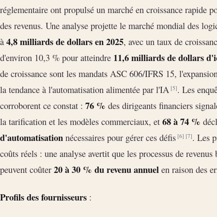
réglementaire ont propulsé un marché en croissance rapide po
des revenus. Une analyse projette le marché mondial des logi
4,8 milliards de dollars en 2025
à
, avec un taux de croiss
11,6 milliards de dollars d'
d'environ 10,3 % pour atteindre
de croissance sont les mandats ASC 606/IFRS 15, l'expansion
la tendance à l'automatisation alimentée par l'IA
. Les enquê
[5]
76 %
corroborent ce constat :
des dirigeants financiers signa
68 à 74 %
la tarification et les modèles commerciaux, et
décl
d'automatisation
nécessaires pour gérer ces défis
. Les 
[6]
[7]
coûts réels : une analyse avertit que les processus de revenus 
20 à 30 % du revenu annuel
peuvent coûter
en raison des er
Profils des fournisseurs
: