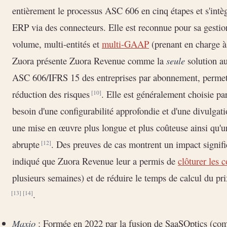
entièrement le processus ASC 606 en cinq étapes et s'int
ERP via des connecteurs. Elle est reconnue pour sa gestio
volume, multi-entités et
multi-GAAP
(prenant en charge à
Zuora présente Zuora Revenue comme la
seule
solution au
ASC 606/IFRS 15 des entreprises par abonnement, permetta
réduction des risques
. Elle est généralement choisie pa
[10]
besoin d'une configurabilité approfondie et d'une divulgat
une mise en œuvre plus longue et plus coûteuse ainsi qu'u
abrupte
. Des preuves de cas montrent un impact signifi
[12]
indiqué que Zuora Revenue leur a permis de
clôturer les 
plusieurs semaines) et de réduire le temps de calcul du p
.
[13]
[14]
Maxio
: Formée en 2022 par la fusion de SaaSOptics (com