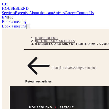
HB
HOUSEBLEND
Services
Expertise
About the team
Articles
Careers
Contact Us
EN
|
FR
Book a meeting
Book a meeting
HOUSEBLEND
/
RETOUR AUX ARTICLES
/
LOGICIELS ASC 606 : NETSUITE ARM VS ZUO
|
Publié le
03/06/2026
|
50 min read
Retour aux articles
HOUSEBLEND
/
ARTICLE