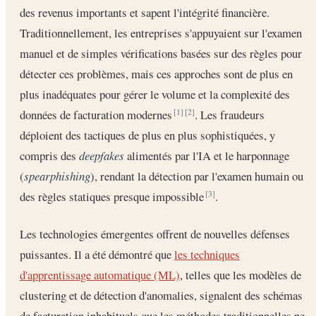
des revenus importants et sapent l'intégrité financière.
Traditionnellement, les entreprises s'appuyaient sur l'examen
manuel et de simples vérifications basées sur des règles pour
détecter ces problèmes, mais ces approches sont de plus en
plus inadéquates pour gérer le volume et la complexité des
données de facturation modernes
. Les fraudeurs
[1]
[2]
déploient des tactiques de plus en plus sophistiquées, y
compris des
deepfakes
alimentés par l'IA et le harponnage
(
spearphishing
), rendant la détection par l'examen humain ou
des règles statiques presque impossible
.
[3]
Les technologies émergentes offrent de nouvelles défenses
puissantes. Il a été démontré que
les techniques
d'apprentissage automatique (ML)
, telles que les modèles de
clustering et de détection d'anomalies, signalent des schémas
de facturation inhabituels que les méthodes traditionnelles ne