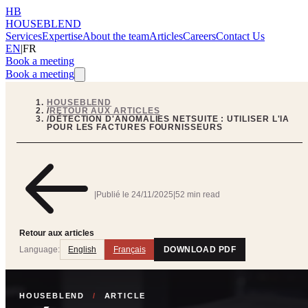
HB
HOUSEBLEND
Services
Expertise
About the team
Articles
Careers
Contact Us
EN
|
FR
Book a meeting
Book a meeting
HOUSEBLEND
/
RETOUR AUX ARTICLES
/
DÉTECTION D'ANOMALIES NETSUITE : UTILISER L'IA
POUR LES FACTURES FOURNISSEURS
|
Publié le
24/11/2025
|
52 min read
Retour aux articles
Language:
English
Français
DOWNLOAD PDF
HOUSEBLEND
/
ARTICLE