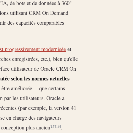
'IA, de bots et de données à 360°
sations utilisant CRM On Demand
nir des capacités comparables
est progressivement modernisée
et
hes enregistrées, etc.), bien qu'elle
rface utilisateur de Oracle CRM On
atée selon les normes actuelles
–
it être améliorée… que certains
n par les utilisateurs. Oracle a
centes (par exemple, la version 41
rise en charge des navigateurs
 conception plus ancien
.
[15]
[16]