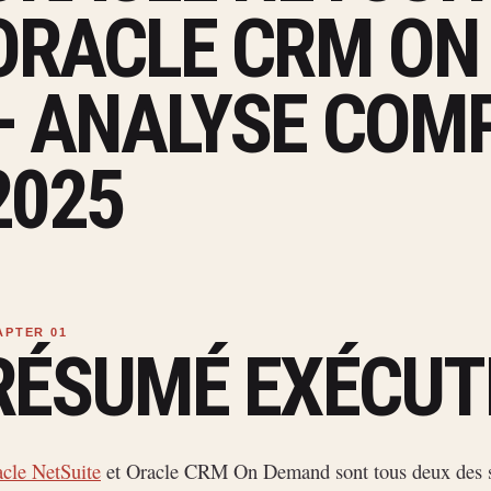
ORACLE CRM ON
– ANALYSE COM
2025
RÉSUMÉ EXÉCUT
cle NetSuite
et Oracle CRM On Demand sont tous deux des s