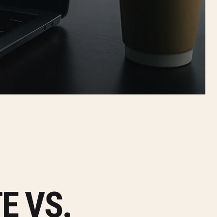
E VS.