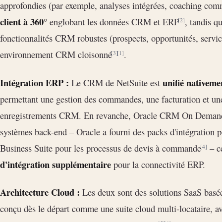
approfondies (par exemple, analyses intégrées, coaching com
client à 360°
englobant les données CRM et ERP
, tandis 
[2]
fonctionnalités CRM robustes (prospects, opportunités, service
environnement CRM cloisonné
.
[3]
[1]
Intégration ERP :
unifié nativeme
Le CRM de NetSuite est
permettant une gestion des commandes, une facturation et une 
enregistrements CRM. En revanche, Oracle CRM On Demand n
systèmes back-end – Oracle a fourni des packs d'intégration p
Business Suite pour les processus de devis à commande
– ce
[4]
d'intégration supplémentaire
pour la connectivité ERP.
Architecture Cloud :
Les deux sont des solutions SaaS basée
conçu dès le départ comme une suite cloud multi-locataire, a