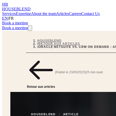
HB
HOUSEBLEND
Services
Expertise
About the team
Articles
Careers
Contact Us
EN
|
FR
Book a meeting
Book a meeting
HOUSEBLEND
/
RETOUR AUX ARTICLES
/
ORACLE NETSUITE VS. CRM ON DEMAND : 
|
Publié le
23/05/2025
|
25 min read
Retour aux articles
HOUSEBLEND
/
ARTICLE