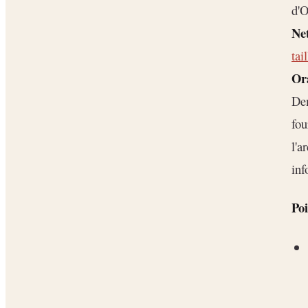
d'O
Ne
tai
Or
Dem
fou
l'a
inf
Poi