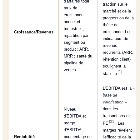
d'affaires total ;
traction sur le
taux de
marché et de la
croissance
progression de la
annuel et
thèse de
trimestriel ;
croissance. Les
Croissance/Revenus
répartition par
indicateurs de
segment ou
revenus
produit ; ARR,
récurrents (ARR,
MRR ; santé du
rétention client)
pipeline de
soulignent la
ventes
[9]
stabilité
.
L'EBITDA est la
«
base de
valorisation »
dans les
Niveau
transactions de
d'EBITDA et
[31]
marge
PE
. Les
d'EBITDA ;
marges révèlent
Rentabilité
pourcentage de
l'efficacité de la