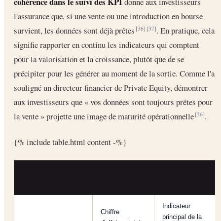
cohérence dans le suivi des KPI
donne aux investisseurs
l'assurance que, si une vente ou une introduction en bourse
survient, les données sont déjà prêtes
. En pratique, cela
[36]
[37]
signifie rapporter en continu les indicateurs qui comptent
pour la valorisation et la croissance, plutôt que de se
précipiter pour les générer au moment de la sortie. Comme l'a
souligné un directeur financier de Private Equity, démontrer
aux investisseurs que « vos données sont toujours prêtes pour
la vente » projette une image de maturité opérationnelle
.
[36]
{% include table.html content -%}
CATÉGORIE
EXEMPLE
JUSTIFICATION
D'INDICATEUR
DE KPI
Indicateur
Chiffre
principal de la