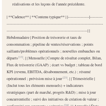
réalisations et les leçons de l'année précédente.
| **Cadence** | **Contenu typique** | |---------------|---------
--------------------------------------------------------------------
---------------------------------------------------------| |
Hebdomadaire | Position de trésorerie et taux de
consommation ; pipeline de ventes/réservations ; points
saillants/problèmes opérationnels ; nouvelles embauches ou
départs
. | | Mensuelle | Compte de résultat complet, Bilan,
[13]
Flux de trésorerie (GAAP) ; écart vs budget ; tableau de bord
KPI (revenu, EBITDA, désabonnement, etc.) ; résumé
opérationnel ; prévision mise à jour
. | | Trimestrielle |
[23]
(Inclut tous les éléments mensuels) + indicateurs
stratégiques (part de marché, progrès R&D) ; mise à jour
concurrentielle ; suivi des initiatives de création de valeur ;
conformité aux covenants ; scénarios
. | | Annuelle | États
[24]