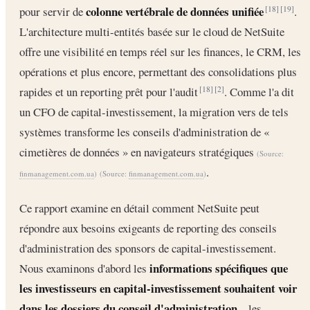
colonne vertébrale de données unifiée
pour servir de
.
[18]
[19]
L'architecture multi-entités basée sur le cloud de NetSuite
offre une visibilité en temps réel sur les finances, le CRM, les
opérations et plus encore, permettant des consolidations plus
rapides et un reporting prêt pour l'audit
. Comme l'a dit
[18]
[2]
un CFO de capital-investissement, la migration vers de tels
systèmes transforme les conseils d'administration de «
cimetières de données » en navigateurs stratégiques
(Source:
.
finmanagement.com.ua
)
(Source:
finmanagement.com.ua
)
Ce rapport examine en détail comment NetSuite peut
répondre aux besoins exigeants de reporting des conseils
d'administration des sponsors de capital-investissement.
informations spécifiques que
Nous examinons d'abord les
les investisseurs en capital-investissement souhaitent voir
dans les dossiers du conseil d'administration
– les