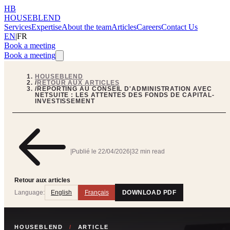
HB
HOUSEBLEND
Services
Expertise
About the team
Articles
Careers
Contact Us
EN
|
FR
Book a meeting
Book a meeting
HOUSEBLEND
/
RETOUR AUX ARTICLES
/
REPORTING AU CONSEIL D'ADMINISTRATION AVEC
NETSUITE : LES ATTENTES DES FONDS DE CAPITAL-
INVESTISSEMENT
|
Publié le
22/04/2026
|
32 min read
Retour aux articles
Language:
English
Français
DOWNLOAD PDF
HOUSEBLEND
/
ARTICLE