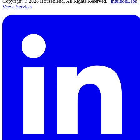
Copyright ©
2026
Houseblend. All Rights Reserved. |
IntuitionLabs -
Veeva Services