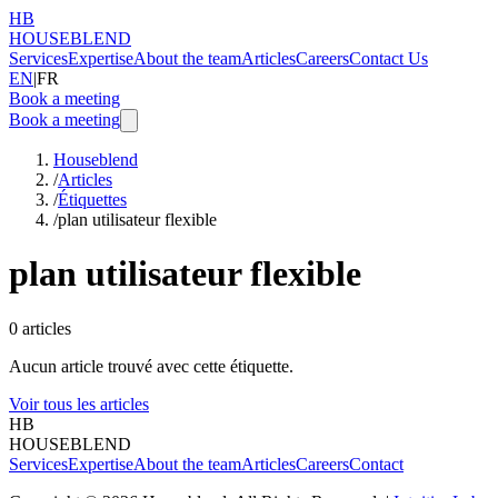
HB
HOUSEBLEND
Services
Expertise
About the team
Articles
Careers
Contact Us
EN
|
FR
Book a meeting
Book a meeting
Houseblend
/
Articles
/
Étiquettes
/
plan utilisateur flexible
plan utilisateur flexible
0
articles
Aucun article trouvé avec cette étiquette.
Voir tous les articles
HB
HOUSEBLEND
Services
Expertise
About the team
Articles
Careers
Contact