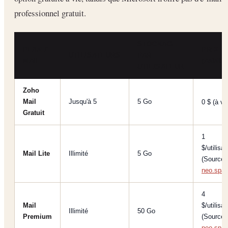
professionnel gratuit.
STOCKAGE
PLAN E-
PRIX
UTILISATEURS
PAR
MAIL
(ANNUE
UTILISATEUR
Zoho
Mail
Jusqu'à 5
5 Go
0 $ (à vi
Gratuit
1
$/utilisa
Mail Lite
Illimité
5 Go
(Source:
neo.spa
4
Mail
$/utilisa
Illimité
50 Go
Premium
(Source:
neo.spa