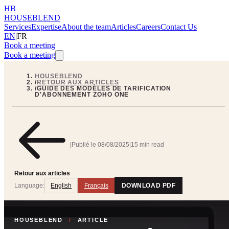
HB
HOUSEBLEND
Services
Expertise
About the team
Articles
Careers
Contact Us
EN
|
FR
Book a meeting
Book a meeting
HOUSEBLEND
/
RETOUR AUX ARTICLES
/
GUIDE DES MODÈLES DE TARIFICATION
D'ABONNEMENT ZOHO ONE
|
Publié le
08/08/2025
|
15 min read
Retour aux articles
Language:
English
Français
DOWNLOAD PDF
HOUSEBLEND
/
ARTICLE