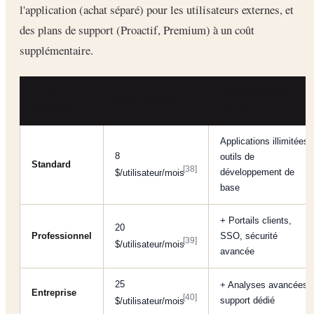
l'application (achat séparé) pour les utilisateurs externes, et
des plans de support (Proactif, Premium) à un coût
supplémentaire.
PLAN
FONCTIONNALITÉS
PRIX (ANNUEL)
CREATOR
CLÉS
Applications illimitées,
8
outils de
Standard
[38]
développement de
$/utilisateur/mois
base
+ Portails clients,
20
Professionnel
SSO, sécurité
[39]
$/utilisateur/mois
avancée
25
+ Analyses avancées,
Entreprise
[40]
support dédié
$/utilisateur/mois