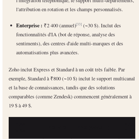
l'intégration téléphonique, le support multi-départements,
l'attribution en rotation et les champs personnalisés.
Enterprise :
₹2 400 (annuel)
(~30 $). Inclut des
[33]
fonctionnalités d'IA (bot de réponse, analyse des
sentiments), des centres d'aide multi-marques et des
automatisations plus avancées.
Zoho inclut Express et Standard à un coût très faible. Par
exemple, Standard à ₹800 (~10 $) inclut le support multicanal
et la base de connaissances, tandis que des solutions
comparables (comme Zendesk) commencent généralement à
19 $ à 49 $.
PLAN
AJOUT
AGENTS
PRIX (ANNUEL)
DESK
CLÉS