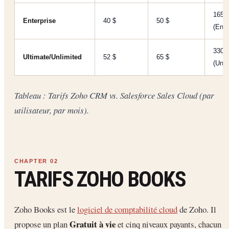
165 
Enterprise
40 $
50 $
(Ente
330 
Ultimate/Unlimited
52 $
65 $
(Unli
Tableau : Tarifs Zoho CRM vs. Salesforce Sales Cloud (par
utilisateur, par mois).
TARIFS ZOHO BOOKS
Zoho Books est le
logiciel de comptabilité cloud
de Zoho. Il
Gratuit à vie
propose un plan
et cinq niveaux payants, chacun