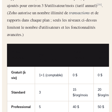
ajoutés pour environ 3 $/utilisateur/mois (tarif annuel)
.
[16]
(Zoho autorise un nombre illimité de
transactions
et de
rapports dans chaque plan ; seuls les niveaux ci-dessus
limitent le nombre d'utilisateurs et les fonctionnalités
avancées.)
UTILISATEURS
PLAN
PRIX
PRIX
(INCL. 1
BOOKS
(ANNUEL)
(MENSU
COMPTABLE)
Gratuit (à
1+1 (comptable)
0 $
0 $
vie)
15
20
Standard
3
$/org/mois
$/org/moi
Professional
5
40 $
50 $