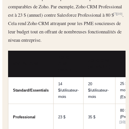
comparables de Zoho. Par exemple, Zoho CRM Professional
est à 23 $ (annuel) contre Salesforce Professional à 80 $
.
[7]
[10]
Cela rend Zoho CRM attrayant pour les PME soucieuses de
leur budget tout en offrant de nombreuses fonctionnalités de
niveau entreprise.
ZOHO
SAL
ZOHO CRM
NIVEAU CRM
CRM
SAL
(MENSUEL)
(ANNUEL)
CLO
25 $/
14
20
mois
Standard/Essentials
$/utilisateur-
$/utilisateur-
mois
mois
(Esse
80 $
(Prof
Professional
23 $
35 $
[10]