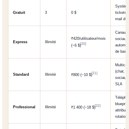
Systèm
Gratuit
3
0 $
tickets 
mail de
Canaux
₹420/utilisateur/mois
sociaux
Express
Illimité
[30]
automat
(~6 $)
de base
Multican
(chat, r
[31]
Standard
Illimité
₹800 (~10 $)
sociaux
SLA
Télépho
blueprin
[32]
Professional
Illimité
₹1 400 (~18 $)
attribut
rotation