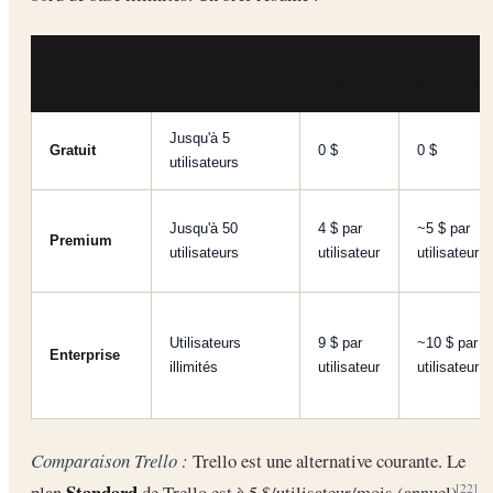
PLAN
PRIX
PRIX
UTILISATEURS
PROJECTS
ANNUEL
MENSUEL
Jusqu'à 5
Gratuit
0 $
0 $
utilisateurs
Jusqu'à 50
4 $ par
~5 $ par
Premium
utilisateurs
utilisateur
utilisateur
Utilisateurs
9 $ par
~10 $ par
Enterprise
illimités
utilisateur
utilisateur
Comparaison Trello :
Trello est une alternative courante. Le
Standard
plan
de Trello est à 5 $/utilisateur/mois (annuel)
[22]