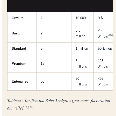
PLAN
UTILISATEURS
LIGNES
PRIX
ANALYTICS
Gratuit
2
10 000
0 $
25
0,5
Basic
2
[35]
million
$/mois
Standard
5
1 million
50 $/mois
5
125
Premium
15
millions
$/mois
50
495
Enterprise
50
millions
$/mois
Tableau : Tarification Zoho Analytics (par mois, facturation
annuelle)
.
[35]
[34]