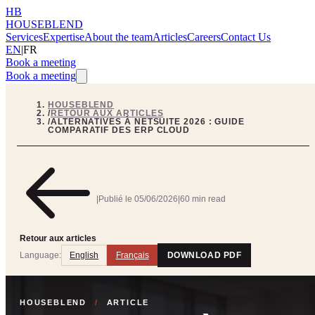
HB
HOUSEBLEND
Services
Expertise
About the team
Articles
Careers
Contact Us
EN
|
FR
Book a meeting
Book a meeting
HOUSEBLEND
/
RETOUR AUX ARTICLES
/
ALTERNATIVES À NETSUITE 2026 : GUIDE
COMPARATIF DES ERP CLOUD
|
Publié le
05/06/2026
|
60 min read
Retour aux articles
Language:
English
Français
DOWNLOAD PDF
HOUSEBLEND
/
ARTICLE