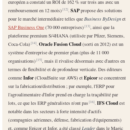
européen a constaté un ROI de 162 % sur trois ans avec un
SAP
remboursement en 12 mois)
.
propose des solutions
[12]
pour le marché intermédiaire telles que
Business ByDesign
et
SAP Business One
(70 000 entreprises)
, ainsi que la
[13]
plateforme premium S/4HANA (utilisée par Pfizer, Siemens,
Oracle Fusion Cloud
Coca-Cola)
.
(sorti en 2012) est un
[14]
système d'entreprise de premier plan (plus de 11 000
organisations)
, mais il rivalise désormais avec d'autres en
[15]
termes de flexibilité et de profondeur verticale. Des éditeurs
Infor
Epicor
comme
(CloudSuite sur AWS) et
se concentrent
sur la fabrication/distribution ; par exemple, l'ERP pour
l'agroalimentaire d'Infor prend en charge la traçabilité par
IFS Cloud
lots, ce que les ERP généralistes n'ont pas
.
est
[16]
notable dans les secteurs à forte intensité d'actifs
(compagnies aériennes, défense, fabrication d'équipements)
et, comme Epicor et Infor, a été classé
Leader
dans le Magic