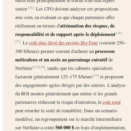
basse était principalement le travail d'un seul expert
senior
. Les CFO doivent analyser ces propositions
[16]
avec soin, en évaluant ce que chaque partenaire offre
atténuation des risques, de
réellement en termes d'
responsabilité et de support après le déploiement
[16]
. Le
coût plus élevé des projets Big Four
(souvent 250–
[17]
processus
300 $/heure) permet souvent d'acheter un
méticuleux et un accès au parrainage exécutif
de
NetSuite
, tandis que les cabinets spécialisés
[12]
[18]
facturent généralement 125–175 $/heure
et proposent
[14]
des engagements agiles dirigés par des seniors. L'analyse
du ROI montre généralement que même si les grands
partenaires réduisent le risque d'exécution, le
coût total
peut retarder le seuil de rentabilité. Dans un scénario
modélisé, un regroupement sur le marché intermédiaire
560 000 $
sur NetSuite a coûté
en frais d'implémentation,