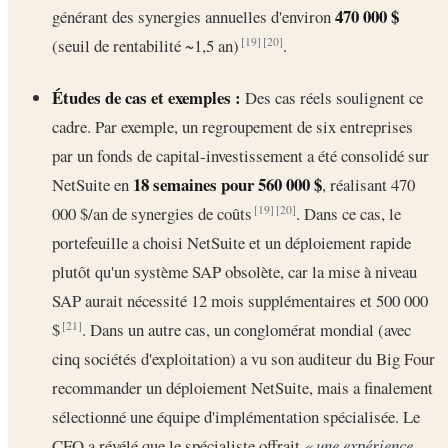
470 000 $
générant des synergies annuelles d'environ
(seuil de rentabilité ~1,5 an)
.
[19]
[20]
Études de cas et exemples :
Des cas réels soulignent ce
cadre. Par exemple, un regroupement de six entreprises
par un fonds de capital-investissement a été consolidé sur
18 semaines pour 560 000 $
NetSuite en
, réalisant 470
000 $/an de synergies de coûts
. Dans ce cas, le
[19]
[20]
portefeuille a choisi NetSuite et un déploiement rapide
plutôt qu'un système SAP obsolète, car la mise à niveau
SAP aurait nécessité 12 mois supplémentaires et 500 000
$
. Dans un autre cas, un conglomérat mondial (avec
[21]
cinq sociétés d'exploitation) a vu son auditeur du Big Four
recommander un déploiement NetSuite, mais a finalement
sélectionné une équipe d'implémentation spécialisée. Le
CFO a révélé que le spécialiste offrait
« une expérience