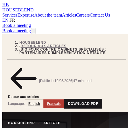
HB
HOUSEBLEND
Services
Expertise
About the team
Articles
Careers
Contact Us
EN
|
FR
Book a meeting
Book a meeting
HOUSEBLEND
/
RETOUR AUX ARTICLES
/
BIG FOUR CONTRE CABINETS SPÉCIALISÉS :
PARTENAIRES D'IMPLÉMENTATION NETSUITE
|
Publié le
10/05/2026
|
47 min read
Retour aux articles
Language:
English
Français
DOWNLOAD PDF
HOUSEBLEND
/
ARTICLE