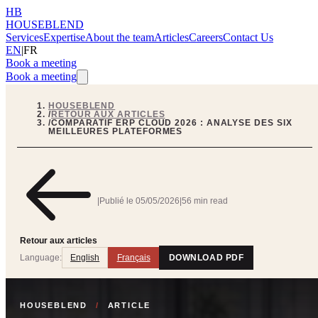
HB
HOUSEBLEND
Services
Expertise
About the team
Articles
Careers
Contact Us
EN
|
FR
Book a meeting
Book a meeting
HOUSEBLEND
/
RETOUR AUX ARTICLES
/
COMPARATIF ERP CLOUD 2026 : ANALYSE DES SIX
MEILLEURES PLATEFORMES
|
Publié le
05/05/2026
|
56 min read
Retour aux articles
Language:
English
Français
DOWNLOAD PDF
HOUSEBLEND
/
ARTICLE