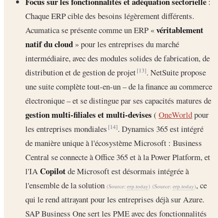
Focus sur les fonctionnalités et adéquation sectorielle
:
Chaque ERP cible des besoins légèrement différents.
véritablement
Acumatica se présente comme un ERP «
natif du cloud
» pour les entreprises du marché
intermédiaire, avec des modules solides de fabrication, de
distribution et de gestion de projet
. NetSuite propose
[13]
une suite complète tout-en-un – de la finance au commerce
électronique – et se distingue par ses capacités matures de
gestion multi-filiales et multi-devises
(
OneWorld
pour
les entreprises mondiales
. Dynamics 365 est intégré
[14]
de manière unique à l'écosystème Microsoft : Business
Central se connecte à Office 365 et à la Power Platform, et
Copilot
l'IA
de Microsoft est désormais intégrée à
l'ensemble de la solution
, ce
(Source:
erp.today
)
(Source:
erp.today
)
qui le rend attrayant pour les entreprises déjà sur Azure.
SAP Business One sert les PME avec des fonctionnalités