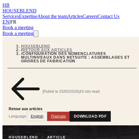
HB
HOUSEBLEND
Services
Expertise
About the team
Articles
Careers
Contact Us
EN
|
FR
Book a meeting
Book a meeting
HOUSEBLEND
/
RETOUR AUX ARTICLES
/
CONFIGURATION DES NOMENCLATURES
MULTINIVEAUX DANS NETSUITE : ASSEMBLAGES ET
ORDRES DE FABRICATION
|
Publié le
25/05/2026
|
43 min read
Retour aux articles
Language:
English
Français
DOWNLOAD PDF
HOUSEBLEND
/
ARTICLE