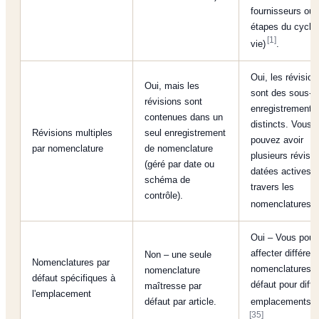
fournisseurs ou
étapes du cycle
[1]
vie)
.
Oui, les révision
Oui, mais les
sont des sous-
révisions sont
enregistrements
contenues dans un
distincts. Vous
Révisions multiples
seul enregistrement
pouvez avoir
par nomenclature
de nomenclature
plusieurs révisi
(géré par date ou
datées actives à
schéma de
travers les
contrôle).
[
nomenclatures
Oui – Vous pou
affecter différen
Non – une seule
Nomenclatures par
nomenclatures p
nomenclature
défaut spécifiques à
défaut pour diffé
maîtresse par
l'emplacement
[
défaut par article.
emplacements
[35]
.