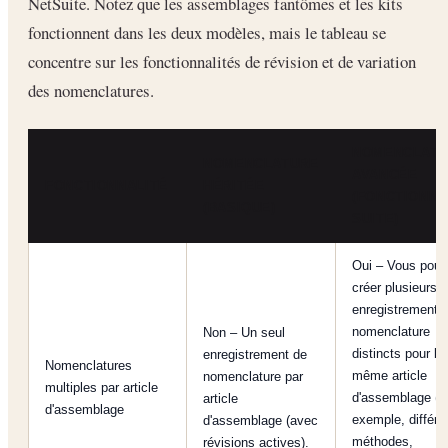
NetSuite. Notez que les assemblages fantômes et les kits
fonctionnent dans les deux modèles, mais le tableau se
concentre sur les fonctionnalités de révision et de variation
des nomenclatures.
NOMENCLAT
NOMENCLATURE
AVANCÉE
FONCTIONNALITÉ
HÉRITÉE
(FONCTIONNA
(BASIQUE)
SUITE)
Oui – Vous pou
créer plusieurs
enregistrements
nomenclature
Non – Un seul
distincts pour le
enregistrement de
Nomenclatures
même article
nomenclature par
multiples par article
d'assemblage (p
article
d'assemblage
exemple, différe
d'assemblage (avec
méthodes,
révisions actives).