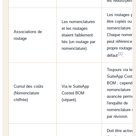
les rebuts/perte
Les routages pe
être copiés ou li
Les nomenclatures
nomenclature.
et les routages
Associations de
Chaque nomencl
étaient faiblement
routage
peut référencer 
liés (un routage par
propre routage p
nomenclature).
[1]
défaut
.
Toujours via le
SuiteApp Coste
BOM ; cependant
Cumul des coûts
Via le SuiteApp
nomenclature
(Nomenclature
Costed BOM
avancée permet
chiffrée)
(séparé).
l'enquête de
nomenclature de 
par révision.
Doit être activé