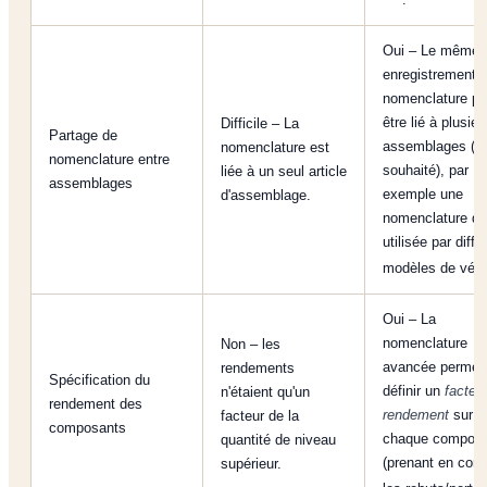
Oui – Le même
enregistrement 
nomenclature pe
être lié à plusieu
Difficile – La
Partage de
assemblages (si
nomenclature est
nomenclature entre
souhaité), par
liée à un seul article
assemblages
exemple une
d'assemblage.
nomenclature de
utilisée par diffé
modèles de vél
Oui – La
nomenclature
Non – les
avancée permet
rendements
Spécification du
définir un
facteu
n'étaient qu'un
rendement des
rendement
sur
facteur de la
composants
chaque compos
quantité de niveau
(prenant en com
supérieur.