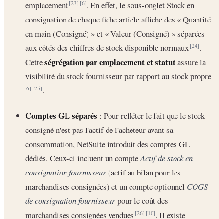
emplacement
. En effet, le sous-onglet Stock en
[23]
[6]
consignation de chaque fiche article affiche des « Quantité
en main (Consigné) » et « Valeur (Consigné) » séparées
aux côtés des chiffres de stock disponible normaux
.
[24]
ségrégation par emplacement et statut
Cette
assure la
visibilité du stock fournisseur par rapport au stock propre
.
[6]
[25]
Comptes GL séparés
: Pour refléter le fait que le stock
consigné n'est pas l'actif de l'acheteur avant sa
consommation, NetSuite introduit des comptes GL
dédiés. Ceux-ci incluent un compte
Actif de stock en
consignation fournisseur
(actif au bilan pour les
marchandises consignées) et un compte optionnel
COGS
de consignation fournisseur
pour le coût des
marchandises consignées vendues
. Il existe
[26]
[10]