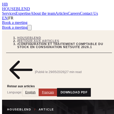
HB
HOUSEBLEND
Services
Expertise
About the team
Articles
Careers
Contact Us
EN
|
FR
Book a meeting
Book a meeting
HOUSEBLEND
/
RETOUR AUX ARTICLES
/
CONFIGURATION ET TRAITEMENT COMPTABLE DU
STOCK EN CONSIGNATION NETSUITE 2026.1
|
Publié le
29/05/2026
|
27 min read
Retour aux articles
Language:
English
Français
DOWNLOAD PDF
HOUSEBLEND
/
ARTICLE