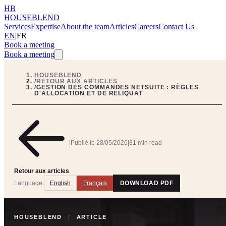
HB
HOUSEBLEND
Services
Expertise
About the team
Articles
Careers
Contact Us
EN
|
FR
Book a meeting
Book a meeting
HOUSEBLEND
/
RETOUR AUX ARTICLES
/
GESTION DES COMMANDES NETSUITE : RÈGLES
D'ALLOCATION ET DE RELIQUAT
|
Publié le
28/05/2026
|
31 min read
Retour aux articles
Language:
English
Français
DOWNLOAD PDF
HOUSEBLEND
/
ARTICLE