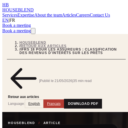
HB
HOUSEBLEND
Services
Expertise
About the team
Articles
Careers
Contact Us
EN
|
FR
Book a meeting
Book a meeting
HOUSEBLEND
/
RETOUR AUX ARTICLES
/
IFRS 18 POUR LES ASSUREURS : CLASSIFICATION
DES REVENUS D'INTÉRÊTS SUR LES PRÊTS
|
Publié le
21/05/2026
|
35 min read
Retour aux articles
Language:
English
Français
DOWNLOAD PDF
HOUSEBLEND
/
ARTICLE