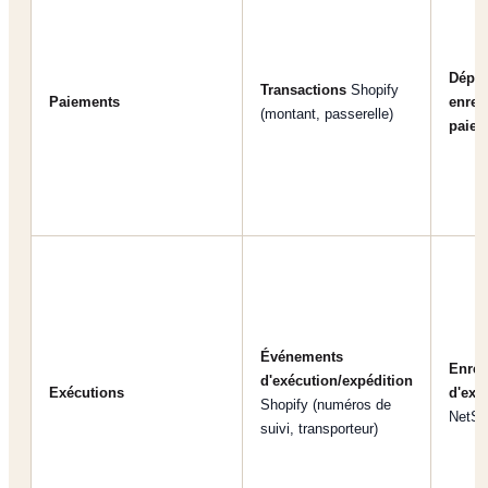
Dépôt
Transactions
Shopify
Paiements
enreg
(montant, passerelle)
paiem
Événements
Enreg
d'exécution/expédition
Exécutions
d'exéc
Shopify (numéros de
NetSu
suivi, transporteur)