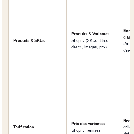
Enreg
Produits & Variantes
d'arti
Produits & SKUs
Shopify (SKUs, titres,
(Artic
descr., images, prix)
d'inve
Nivea
Prix des variantes
Tarification
grilles
Shopify, remises
NetSu