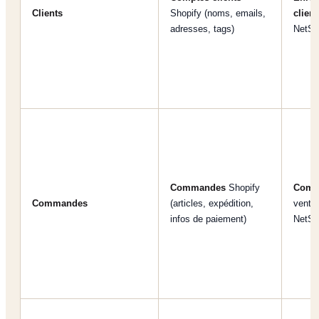
Clients
Shopify (noms, emails,
client
adresses, tags)
NetSu
Commandes
Shopify
Comm
Commandes
(articles, expédition,
vente
infos de paiement)
NetSu