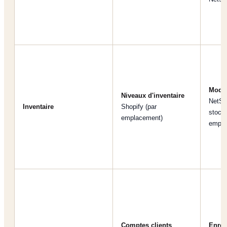
Modul
Niveaux d'inventaire
NetSu
Inventaire
Shopify (par
stock 
emplacement)
empla
Comptes clients
Enreg