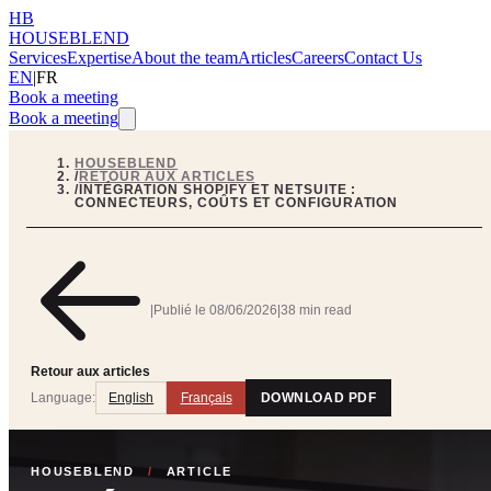
HB
HOUSEBLEND
Services
Expertise
About the team
Articles
Careers
Contact Us
EN
|
FR
Book a meeting
Book a meeting
HOUSEBLEND
/
RETOUR AUX ARTICLES
/
INTÉGRATION SHOPIFY ET NETSUITE :
CONNECTEURS, COÛTS ET CONFIGURATION
|
Publié le
08/06/2026
|
38 min read
Retour aux articles
Language:
English
Français
DOWNLOAD PDF
HOUSEBLEND
/
ARTICLE