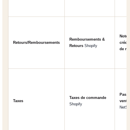
Note 
Remboursements &
Retours/Remboursements
crédi
Retours
Shopify
de re
Passi
Taxes de commande
Taxes
vente
Shopify
NetSu