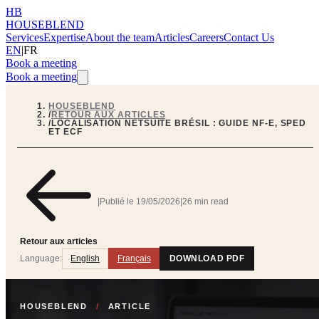
HB
HOUSEBLEND
Services
Expertise
About the team
Articles
Careers
Contact Us
EN
|
FR
Book a meeting
Book a meeting
HOUSEBLEND
/
RETOUR AUX ARTICLES
/
LOCALISATION NETSUITE BRÉSIL : GUIDE NF-E, SPED
ET ECF
|
Publié le
19/05/2026
|
26 min read
Retour aux articles
Language:
English
Français
DOWNLOAD PDF
HOUSEBLEND
/
ARTICLE