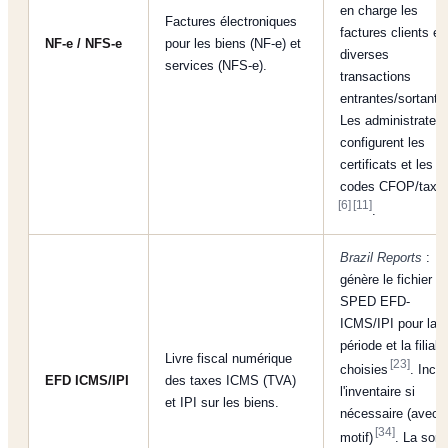
en charge les
Factures électroniques
factures clients et
NF-e / NFS-e
pour les biens (NF-e) et
diverses
services (NFS-e).
transactions
entrantes/sortante
Les administrateur
configurent les
certificats et les
codes CFOP/taxe
[6]
[11]
.
Brazil Reports
:
génère le fichier
SPED EFD-
ICMS/IPI pour la
période et la filiale
Livre fiscal numérique
[23]
choisies
. Inclu
EFD ICMS/IPI
des taxes ICMS (TVA)
l'inventaire si
et IPI sur les biens.
nécessaire (avec
[34]
motif)
. La sorti