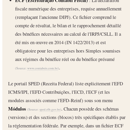
ECF (Escrituração Contábil Fiscal)
: La déclaration
fiscale numérique des entreprises, requise annuellement
(remplaçant l'ancienne DIPJ). Ce fichier comprend le
compte de résultat, le bilan et le rapprochement détaillé
des bénéfices nécessaires au calcul de l'IRPJ/CSLL. Il a
été mis en œuvre en 2014 (IN 1422/2013) et est
obligatoire pour les entreprises hors Simples soumises
aux régimes du bénéfice réel ou du bénéfice présumé
.
(Source:
www.contabeis.com.br
)
Le portail SPED (Receita Federal) liste explicitement l'EFD
ICMS/IPI, l'EFD Contribuições, l'ECD, l'ECF (et les
modules associés comme l'EFD-Reinf) sous son menu
Módulos
. Chacun possède des schémas
(Source:
sped.rfb.gov.br
)
(versions) et des sections (blocos) très spécifiques établis par
la réglementation fédérale. Par exemple, dans un fichier ECF