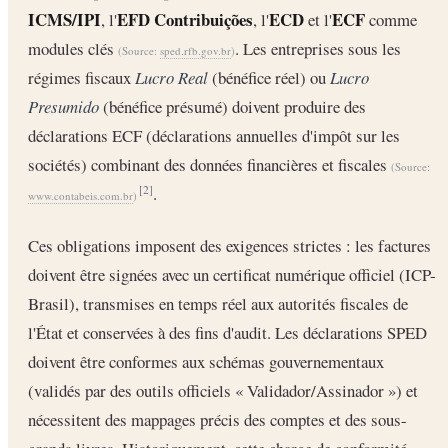
ICMS/IPI
EFD Contribuições
ECD
ECF
, l'
, l'
et l'
comme
modules clés
. Les entreprises sous les
(Source:
sped.rfb.gov.br
)
régimes fiscaux
Lucro Real
(bénéfice réel) ou
Lucro
Presumido
(bénéfice présumé) doivent produire des
déclarations ECF (déclarations annuelles d'impôt sur les
sociétés) combinant des données financières et fiscales
(Source:
.
[2]
www.contabeis.com.br
)
Ces obligations imposent des exigences strictes : les factures
doivent être signées avec un certificat numérique officiel (ICP-
Brasil), transmises en temps réel aux autorités fiscales de
l'État et conservées à des fins d'audit. Les déclarations SPED
doivent être conformes aux schémas gouvernementaux
(validés par des outils officiels « Validador/Assinador ») et
nécessitent des mappages précis des comptes et des sous-