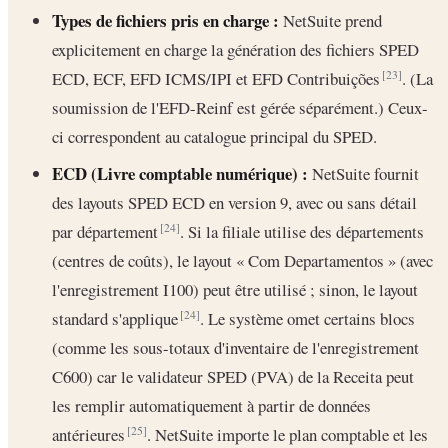
Types de fichiers pris en charge :
NetSuite prend
explicitement en charge la génération des fichiers SPED
ECD, ECF, EFD ICMS/IPI et EFD Contribuições
. (La
[23]
soumission de l'EFD-Reinf est gérée séparément.) Ceux-
ci correspondent au catalogue principal du SPED.
ECD (Livre comptable numérique) :
NetSuite fournit
des layouts SPED ECD en version 9, avec ou sans détail
par département
. Si la filiale utilise des départements
[24]
(centres de coûts), le layout « Com Departamentos » (avec
l'enregistrement I100) peut être utilisé ; sinon, le layout
standard s'applique
. Le système omet certains blocs
[24]
(comme les sous-totaux d'inventaire de l'enregistrement
C600) car le validateur SPED (PVA) de la Receita peut
les remplir automatiquement à partir de données
antérieures
. NetSuite importe le plan comptable et les
[25]