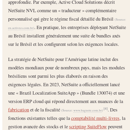
approfondie. Par exemple, Active Cloud Solutions décrit
NetSuite NVL comme un « traducteur » complémentaire
personnalisé qui gère le régime fiscal détaillé du Brésil
(Source:
. En pratique, les entreprises déployant NetSuite
en.activecs.com.br
)
au Brésil installent généralement une suite de bundles axés
sur le Brésil et les configurent selon les exigences locales.
La stratégie de NetSuite pour l'Amérique latine inclut des
modèles mondiaux pour de nombreux pays, mais les modules
brésiliens sont parmi les plus élaborés en raison des
exigences légales. En 2023, NetSuite a officiellement lancé
une « Brazil Localization SuiteApp » (Bundle 130074) et une
version ERP cloud qui répond directement aux nuances de la
fabrication
et de la fiscalité
. Des
[4]
(Source:
www.baguete.com.br
)
fonctions existantes telles que la
comptabilité multi-livres
, la
gestion avancée des stocks et le
scripting SuiteFlow
peuvent