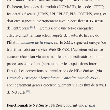
l'acheteur, les codes de produit (NCM/SH), les codes CFOP,
les détails fiscaux (ICMS, IPI, IPI ST, PIS, COFINS, etc.), et
doit être signée numériquement avec le certificat ICP-Brasil
de l'entreprise
. L'émission d'une NF-e enregistre
[6]
[7]
effectivement la transaction auprès de l'autorité fiscale de
l'État
au moment de la vente
, car le XML signé est envoyé (ou
traité par lots) au service Web SEFAZ. L'acheteur est censé
accuser réception via un « manifesto do destinatário » ou un
processus équivalent (surtout pour les expéditions inter-
États). Les corrections ou annulations de NF-e émises (via
Carta de Correção Eletrônica
ou
Cancelamento de NF-e
)
sont également gérées électroniquement via les flux de travail
de NetSuite
.
[8]
Fonctionnalité NetSuite :
NetSuite fournit une
Brazil