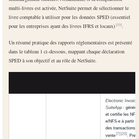
multi-livres est activée, NetSuite permet de sélectionner le
livre comptable à utiliser pour les données SPED (essentiel
pour les entreprises ayant des livres IFRS et locaux)
.
[33]
Un résumé pratique des rapports réglementaires est présenté
dans le tableau 1 ci-dessous, mappant chaque déclaration
SPED à son objectif et au rôle de NetSuite.
FICHIER
SUPPORT
OBJECTIF/CONTENU
SPED
NETSUITE
Electronic Invoici
SuiteApp
: génère
et certifie les NF-
e/NFS-e à partir
des transactions d
[7]
[20]
vente
. Pren