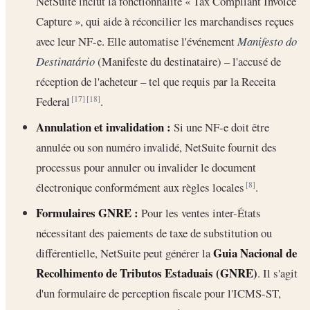
NetSuite inclut la fonctionnalité « Tax Compliant Invoice
Capture », qui aide à réconcilier les marchandises reçues
avec leur NF-e. Elle automatise l'événement
Manifesto do
Destinatário
(Manifeste du destinataire) – l'accusé de
réception de l'acheteur – tel que requis par la Receita
Federal
.
[17]
[18]
Annulation et invalidation :
Si une NF-e doit être
annulée ou son numéro invalidé, NetSuite fournit des
processus pour annuler ou invalider le document
électronique conformément aux règles locales
.
[8]
Formulaires GNRE :
Pour les ventes inter-États
nécessitant des paiements de taxe de substitution ou
Guia Nacional de
différentielle, NetSuite peut générer la
Recolhimento de Tributos Estaduais (GNRE)
. Il s'agit
d'un formulaire de perception fiscale pour l'ICMS-ST,