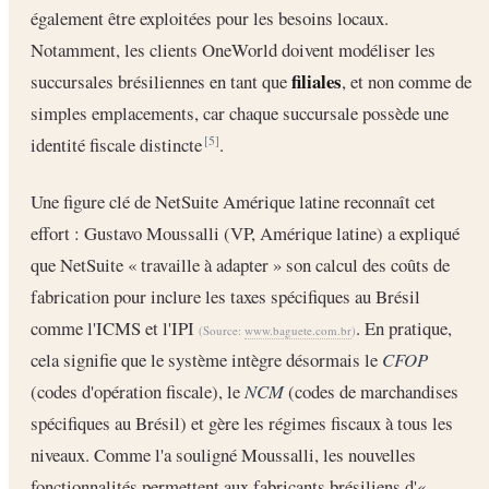
également être exploitées pour les besoins locaux.
Notamment, les clients OneWorld doivent modéliser les
filiales
succursales brésiliennes en tant que
, et non comme de
simples emplacements, car chaque succursale possède une
identité fiscale distincte
.
[5]
Une figure clé de NetSuite Amérique latine reconnaît cet
effort : Gustavo Moussalli (VP, Amérique latine) a expliqué
que NetSuite « travaille à adapter » son calcul des coûts de
fabrication pour inclure les taxes spécifiques au Brésil
comme l'ICMS et l'IPI
. En pratique,
(Source:
www.baguete.com.br
)
cela signifie que le système intègre désormais le
CFOP
(codes d'opération fiscale), le
NCM
(codes de marchandises
spécifiques au Brésil) et gère les régimes fiscaux à tous les
niveaux. Comme l'a souligné Moussalli, les nouvelles
fonctionnalités permettent aux fabricants brésiliens d'«