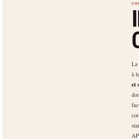
La 
à l
et 
don
fac
cor
sta
AP