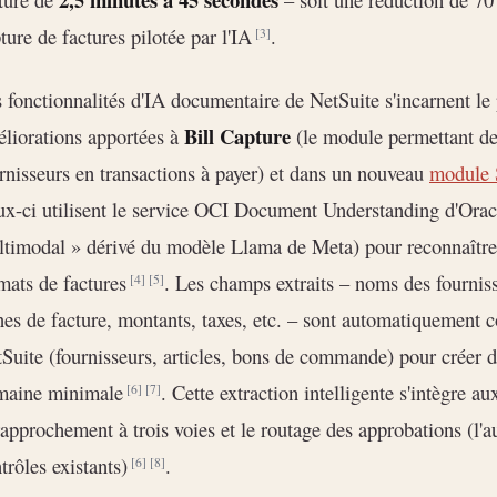
ture de factures pilotée par l'IA
.
[3]
 fonctionnalités d'IA documentaire de NetSuite s'incarnent le
Bill Capture
liorations apportées à
(le module permettant de 
rnisseurs en transactions à payer) et dans un nouveau
module 
x-ci utilisent le service OCI Document Understanding d'Orac
timodal » dérivé du modèle Llama de Meta) pour reconnaître l
mats de factures
. Les champs extraits – noms des fourniss
[4]
[5]
nes de facture, montants, taxes, etc. – sont automatiquement
Suite (fournisseurs, articles, bons de commande) pour créer d
maine minimale
. Cette extraction intelligente s'intègre au
[6]
[7]
rapprochement à trois voies et le routage des approbations (l'
trôles existants)
.
[6]
[8]