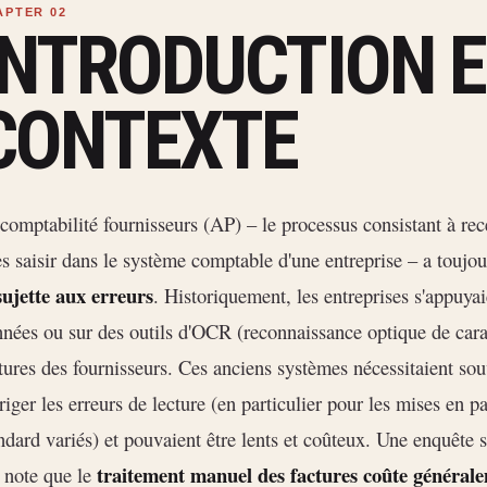
INTRODUCTION 
CONTEXTE
comptabilité fournisseurs (AP) – le processus consistant à rece
es saisir dans le système comptable d'une entreprise – a toujo
sujette aux erreurs
. Historiquement, les entreprises s'appuyai
nées ou sur des outils d'OCR (reconnaissance optique de carac
tures des fournisseurs. Ces anciens systèmes nécessitaient so
riger les erreurs de lecture (en particulier pour les mises en p
ndard variés) et pouvaient être lents et coûteux. Une enquête
traitement manuel des factures coûte générale
 note que le