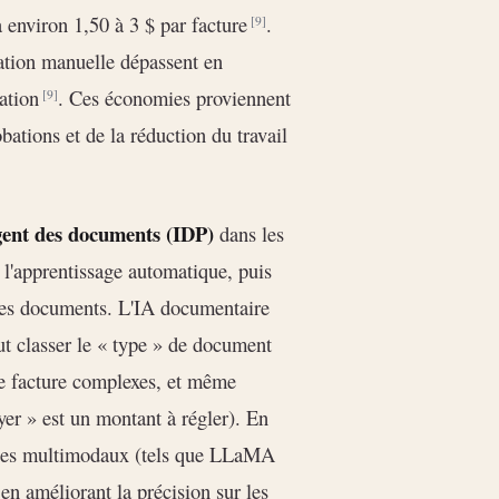
à environ 1,50 à 3 $ par facture
.
[9]
ation manuelle dépassent en
sation
. Ces économies proviennent
[9]
obations et de la réduction du travail
igent des documents (IDP)
dans les
l'apprentissage automatique, puis
des documents. L'IA documentaire
ut classer le « type » de document
 de facture complexes, et même
er » est un montant à régler). En
les multimodaux (tels que LLaMA
en améliorant la précision sur les