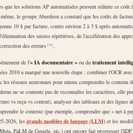
rs que les solutions AP automatisées peuvent réduire ce coût 
même, le groupe Aberdeen a constaté que les coûts de factur
enne 10 $ par facture, contre environ 2 à 3 $ après automati
l'élimination des saisies répétitives, de l'accélération des appr
correction des erreurs
.
[10]
« IA documentaire »
traitement intell
vènement de l'
ou du
ées 2010 a marqué une nouvelle étape : combiner l'OCR avec 
c les réseaux neuronaux pour mieux comprendre le contenu 
erne ne se contente pas de reconnaître les caractères, elle pe
cture vs reçu vs contrat), analyser des tableaux et des lignes
prendre le contexte (par exemple, comprendre que « net à pay
grands modèles de langage (LLM)
25-2026, les
et les modè
Meta, PaLM de Google, etc.) ont encore fait progresser l'IDP 