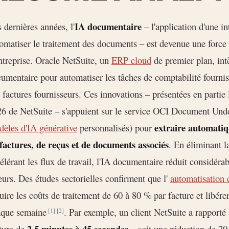
IA documentaire
 dernières années, l'
– l'application d'une in
omatiser le traitement des documents – est devenue une force 
ntreprise. Oracle NetSuite, un
ERP cloud
de premier plan, int
umentaire pour automatiser les tâches de comptabilité fourniss
 factures fournisseurs. Ces innovations – présentées en parti
6 de NetSuite – s'appuient sur le service OCI Document Unde
extraire automatiq
èles d'IA générative
personnalisés) pour
factures, de reçus et de documents associés
. En éliminant l
élérant les flux de travail, l'IA documentaire réduit considéra
eurs. Des études sectorielles confirment que l'
automatisation 
uire les coûts de traitement de 60 à 80 % par facture et libére
aque semaine
. Par exemple, un client NetSuite a rapporté 
[1]
[2]
2,5 minutes à 45 secondes
ture de
– soit une réduction de 70