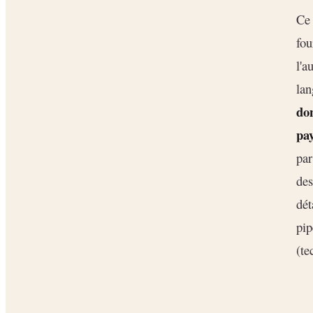
Ce 
fou
l'a
lan
do
pay
par
des
dét
pip
(te