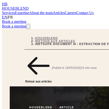
HB
HOUSEBLEND
Services
Expertise
About the team
Articles
Careers
Contact Us
EN
|
FR
Book a meeting
Book a meeting
HOUSEBLEND
/
RETOUR AUX ARTICLES
/
NETSUITE DOCUMENT AI : EXTRACTION DE 
|
Publié le
18/05/2026
|
33 min read
Retour aux articles
HOUSEBLEND
/
ARTICLE