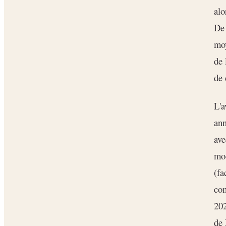
alo
De 
moy
de 
de 
L'a
ann
ave
mod
(fa
com
20
de 