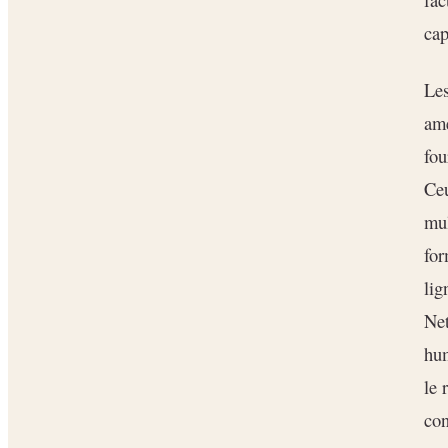
cap
Les
amé
fou
Ceu
mul
for
lig
Net
hu
le 
con