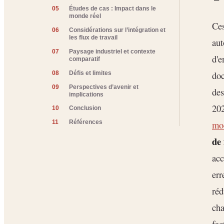
05
Études de cas : Impact dans le
monde réel
Ces
06
Considérations sur l’intégration et
les flux de travail
aut
07
Paysage industriel et contexte
d'e
comparatif
doc
08
Défis et limites
09
Perspectives d’avenir et
des
implications
202
10
Conclusion
mod
11
Références
de 
acc
err
réd
ch
fac