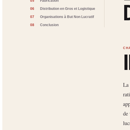
05
Fabrication
06
Distribution en Gros et Logistique
07
Organisations à But Non Lucratif
08
Conclusion
La
rat
app
de 
luc