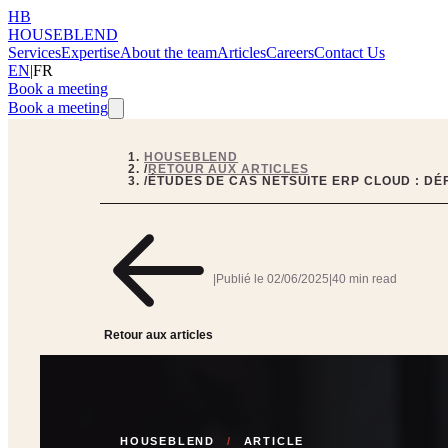
HB
HOUSEBLEND
Services
Expertise
About the team
Articles
Careers
Contact Us
EN
|
FR
Book a meeting
Book a meeting
HOUSEBLEND
/
RETOUR AUX ARTICLES
/
ÉTUDES DE CAS NETSUITE ERP CLOUD : DÉ
|
Publié le
02/06/2025
|
40 min read
Retour aux articles
HOUSEBLEND
/
ARTICLE