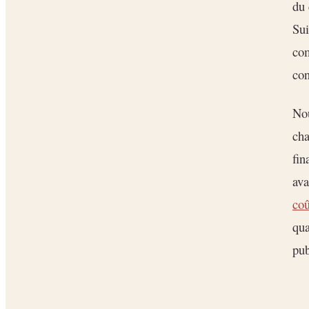
du 
Sui
com
con
Nou
cha
fin
ava
coû
qua
pub