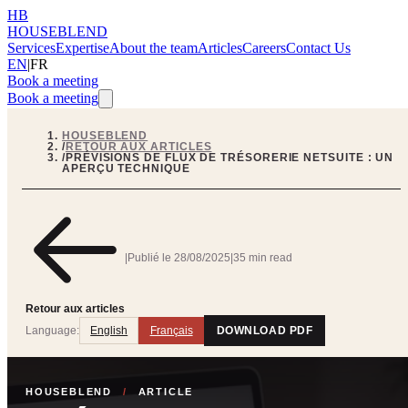
HB
HOUSEBLEND
Services
Expertise
About the team
Articles
Careers
Contact Us
EN
|
FR
Book a meeting
Book a meeting
HOUSEBLEND
/
RETOUR AUX ARTICLES
/
PRÉVISIONS DE FLUX DE TRÉSORERIE NETSUITE : UN
APERÇU TECHNIQUE
|
Publié le
28/08/2025
|
35 min read
Retour aux articles
Language:
English
Français
DOWNLOAD PDF
HOUSEBLEND
/
ARTICLE