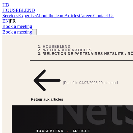
HB
HOUSEBLEND
Services
Expertise
About the team
Articles
Careers
Contact Us
EN
|
FR
Book a meeting
Book a meeting
HOUSEBLEND
/
RETOUR AUX ARTICLES
/
SÉLECTION DE PARTENAIRES NETSUITE : R
|
Publié le
04/07/2025
|
20 min read
Retour aux articles
HOUSEBLEND
/
ARTICLE