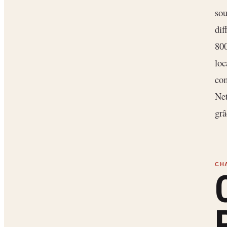
sou
dif
800
loc
com
Net
grâ