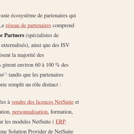
aste écosystème de partenaires qui
 Le
réseau de partenaires
comprend
ce Partners
(spécialistes de
 externalisés), ainsi que des ISV
isent la majorité des
s gèrent environ 60 à 100 % des
ns
tandis que les partenaires
[1]
rie remplit un rôle distinct :
sées à
vendre des licences NetSuite
et
ation,
personnalisation
, formation,
sur les modules NetSuite (
ERP,
mme Solution Provider de NetSuite