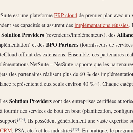
Suite est une plateforme
ERP cloud
de premier plan avec un v
ndent ses capacités et assurent des
implémentations réussies
.
Solution Providers
Allian
s
(revendeurs/implémenteurs), des
BPO Partners
mplémentation) et des
(fournisseurs de services
teCloud offrant des extensions. Ensemble, ces partenaires réal
lémentations NetSuite – NetSuite rapporte que les partenaire
jets (les partenaires réalisent plus de 60 % des implémentatio
iance représentent à eux seuls environ 40 %
). Chaque catégo
[2]
Solution Providers
Les
sont des entreprises certifiées autori
à fournir des services de bout en bout (planification, configur
support)
. Ils possèdent généralement une vaste expertise 
[3]
[4]
CRM
, PSA, etc.) et les industries
. En pratique, le progra
[3]
[5]