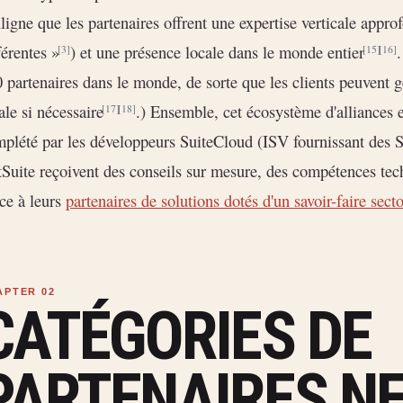
ligne que les partenaires offrent une expertise verticale appro
férentes »
) et une présence locale dans le monde entier
[3]
[15]
[16]
 partenaires dans le monde, de sorte que les clients peuvent 
ale si nécessaire
.) Ensemble, cet écosystème d'alliances e
[17]
[18]
plété par les développeurs SuiteCloud (ISV fournissant des Su
Suite reçoivent des conseils sur mesure, des compétences tec
ce à leurs
partenaires de solutions dotés d'un savoir-faire sect
CATÉGORIES DE
PARTENAIRES NE