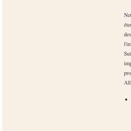
Net
éte
de
l'i
Sui
imp
pro
All