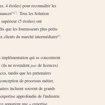
es, 4 étoiles) pour reconnaître les
rmances
. Tous les Solution
[6]
[7]
 supérieur (5 étoiles) ont
s que les fournisseurs plus petits
aux clients du marché intermédiaire
[8]
n implémentation qui se concentrent
 (ils ne revendent
pas
de licences)
ces, tandis que les partenaires
(conception de processus métier,
naires incluent souvent de grands
expertise approfondie de l'industrie
ce apportent une « expertise