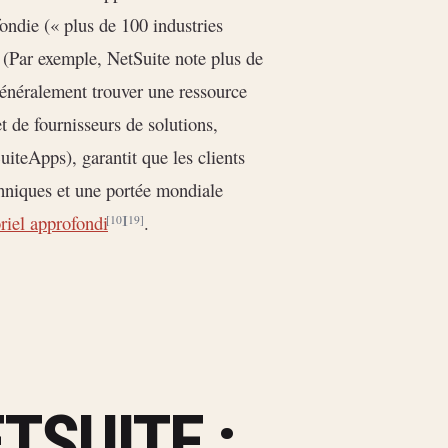
fondie (« plus de 100 industries
. (Par exemple, NetSuite note plus de
généralement trouver une ressource
t de fournisseurs de solutions,
iteApps), garantit que les clients
hniques et une portée mondiale
oriel approfondi
.
[10]
[19]
TSUITE :