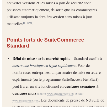
nouvelles versions et les mises à jour de sécurité sont
poussées automatiquement, de sorte que les commerçants
utilisent toujours la dernière version sans mises à jour
manuelles
.
[8]
[30]
Points forts de SuiteCommerce
Standard
Délai de mise sur le marché rapide
– Standard excelle à
mettre une boutique en ligne rapidement
. Pour de
nombreuses entreprises, un partenaire de mise en œuvre
expérimenté (ou le programme SuiteSuccess FastStart)
quelques semaines à
peut livrer un site fonctionnel en
quelques mois
(Source:
www.anchorgroup.tech
)
(Source:
. Les documents de presse de NetSuite de
www.anchorgroup.tech
)
2018 vantaient que SuiteCommerce (Standard) peut lancer