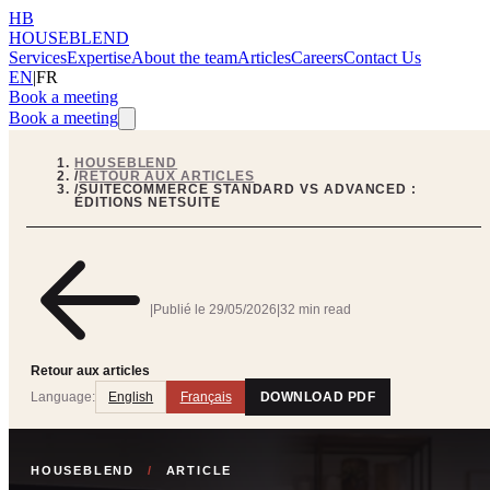
HB
HOUSEBLEND
Services
Expertise
About the team
Articles
Careers
Contact Us
EN
|
FR
Book a meeting
Book a meeting
HOUSEBLEND
/
RETOUR AUX ARTICLES
/
SUITECOMMERCE STANDARD VS ADVANCED :
ÉDITIONS NETSUITE
|
Publié le
29/05/2026
|
32 min read
Retour aux articles
Language:
English
Français
DOWNLOAD PDF
HOUSEBLEND
/
ARTICLE