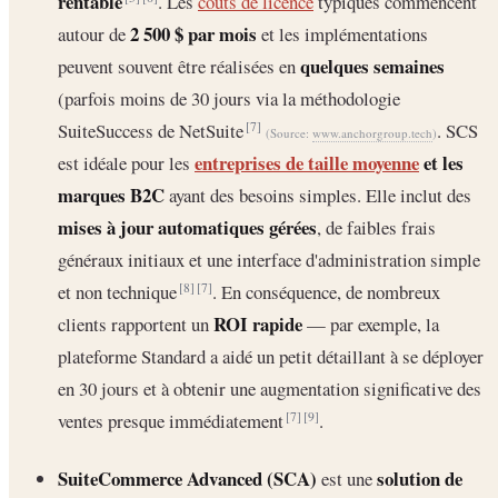
rentable
. Les
coûts de licence
typiques commencent
2 500 $ par mois
autour de
et les implémentations
quelques semaines
peuvent souvent être réalisées en
(parfois moins de 30 jours via la méthodologie
SuiteSuccess de NetSuite
. SCS
[7]
(Source:
www.anchorgroup.tech
)
entreprises de taille moyenne
et les
est idéale pour les
marques B2C
ayant des besoins simples. Elle inclut des
mises à jour automatiques gérées
, de faibles frais
généraux initiaux et une interface d'administration simple
et non technique
. En conséquence, de nombreux
[8]
[7]
ROI rapide
clients rapportent un
— par exemple, la
plateforme Standard a aidé un petit détaillant à se déployer
en 30 jours et à obtenir une augmentation significative des
ventes presque immédiatement
.
[7]
[9]
SuiteCommerce Advanced (SCA)
solution de
est une