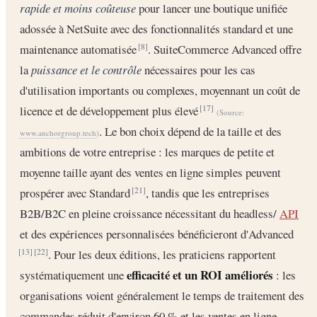
rapide et moins coûteuse
pour lancer une boutique unifiée
adossée à NetSuite avec des fonctionnalités standard et une
maintenance automatisée
. SuiteCommerce Advanced offre
[8]
la
puissance et le contrôle
nécessaires pour les cas
d'utilisation importants ou complexes, moyennant un coût de
licence et de développement plus élevé
[17]
(Source:
. Le bon choix dépend de la taille et des
www.anchorgroup.tech
)
ambitions de votre entreprise : les marques de petite et
moyenne taille ayant des ventes en ligne simples peuvent
prospérer avec Standard
, tandis que les entreprises
[21]
B2B/B2C en pleine croissance nécessitant du headless/
API
et des expériences personnalisées bénéficieront d'Advanced
. Pour les deux éditions, les praticiens rapportent
[13]
[22]
efficacité et un ROI améliorés
systématiquement une
: les
organisations voient généralement le temps de traitement des
commandes réduit d'environ 60 % et les ventes en ligne