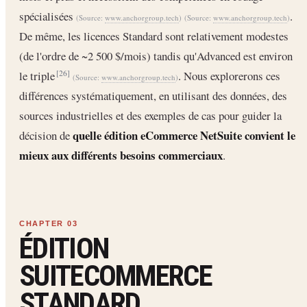
spécialisées
.
(Source:
www.anchorgroup.tech
)
(Source:
www.anchorgroup.tech
)
De même, les licences Standard sont relativement modestes
(de l'ordre de ~2 500 $/mois) tandis qu'Advanced est environ
le triple
. Nous explorerons ces
[26]
(Source:
www.anchorgroup.tech
)
différences systématiquement, en utilisant des données, des
sources industrielles et des exemples de cas pour guider la
quelle édition eCommerce NetSuite convient le
décision de
mieux aux différents besoins commerciaux
.
ÉDITION
SUITECOMMERCE
STANDARD