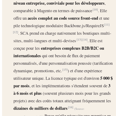
niveau entreprise, conviviale pour les développeurs
,
comparable à Magento en termes de puissance
. Elle
[10]
accès complet au code source front-end
offre un
et une
pile technologique modulaire Backbone.js/RequireJS
[11]
. SCA prend en charge nativement les boutiques multi-
[12]
sites, multi-langues et multi-devises
. Elle est
[13]
[14]
entreprises complexes B2B/B2C ou
conçue pour les
internationales
qui ont besoin de flux de paiement
personnalisés, d'une personnalisation poussée (tarification
dynamique, promotions, etc.
) et d'une expérience
[15]
5 000 $
utilisateur unique. La licence typique est d'environ
par mois
3
, et les implémentations s'étendent souvent de
à 6 mois et plus
(souvent plusieurs mois pour les grands
projets) avec des coûts totaux atteignant fréquemment les
dizaines de milliers de dollars
[16]
(Source:
. Parce qu'elle nécessite une expertise en