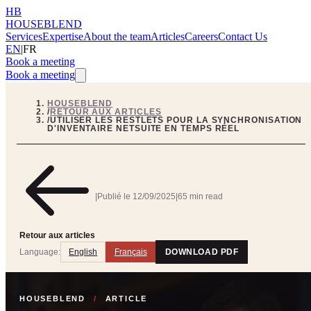
HB
HOUSEBLEND
Services
Expertise
About the team
Articles
Careers
Contact Us
EN
|
FR
Book a meeting
Book a meeting
HOUSEBLEND
/
RETOUR AUX ARTICLES
/
UTILISER LES RESTLETS POUR LA SYNCHRONISATION
D'INVENTAIRE NETSUITE EN TEMPS RÉEL
|
Publié le
12/09/2025
|
65 min read
Retour aux articles
Language:
English
Français
DOWNLOAD PDF
HOUSEBLEND
/
ARTICLE