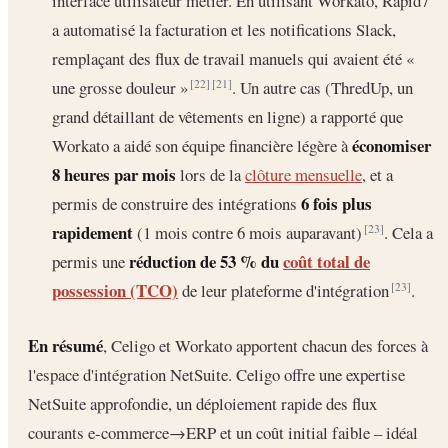
interface utilisateur métier. En utilisant Workato, Rapid7
a automatisé la facturation et les notifications Slack,
remplaçant des flux de travail manuels qui avaient été «
une grosse douleur »
. Un autre cas (ThredUp, un
[22]
[21]
grand détaillant de vêtements en ligne) a rapporté que
économiser
Workato a aidé son équipe financière légère à
8 heures par mois
lors de la
clôture mensuelle
, et a
6 fois plus
permis de construire des intégrations
rapidement
(1 mois contre 6 mois auparavant)
. Cela a
[23]
réduction de 53 % du
coût total de
permis une
possession (TCO)
de leur plateforme d'intégration
.
[23]
En résumé
, Celigo et Workato apportent chacun des forces à
l'espace d'intégration NetSuite. Celigo offre une expertise
NetSuite approfondie, un déploiement rapide des flux
courants e-commerce→ERP et un coût initial faible – idéal