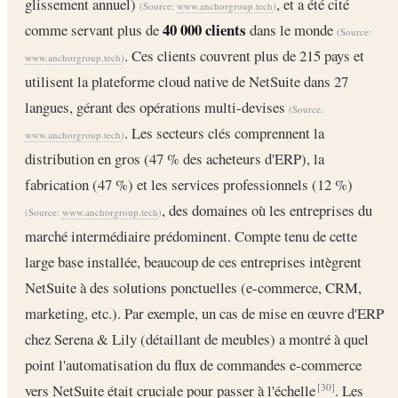
glissement annuel)
, et a été cité
(Source:
www.anchorgroup.tech
)
40 000 clients
comme servant plus de
dans le monde
(Source:
. Ces clients couvrent plus de 215 pays et
www.anchorgroup.tech
)
utilisent la plateforme cloud native de NetSuite dans 27
langues, gérant des opérations multi-devises
(Source:
. Les secteurs clés comprennent la
www.anchorgroup.tech
)
distribution en gros (47 % des acheteurs d'ERP), la
fabrication (47 %) et les services professionnels (12 %)
, des domaines où les entreprises du
(Source:
www.anchorgroup.tech
)
marché intermédiaire prédominent. Compte tenu de cette
large base installée, beaucoup de ces entreprises intègrent
NetSuite à des solutions ponctuelles (e-commerce, CRM,
marketing, etc.). Par exemple, un cas de mise en œuvre d'ERP
chez Serena & Lily (détaillant de meubles) a montré à quel
point l'automatisation du flux de commandes e-commerce
vers NetSuite était cruciale pour passer à l'échelle
. Les
[30]