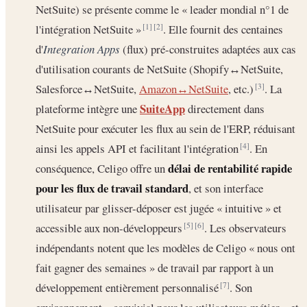
NetSuite) se présente comme le « leader mondial n°1 de
l'intégration NetSuite »
. Elle fournit des centaines
[1]
[2]
d'
Integration Apps
(flux) pré-construites adaptées aux cas
d'utilisation courants de NetSuite (Shopify↔NetSuite,
Salesforce↔NetSuite,
Amazon↔NetSuite
, etc.)
. La
[3]
SuiteApp
plateforme intègre une
directement dans
NetSuite pour exécuter les flux au sein de l'ERP, réduisant
ainsi les appels API et facilitant l'intégration
. En
[4]
délai de rentabilité rapide
conséquence, Celigo offre un
pour les flux de travail standard
, et son interface
utilisateur par glisser-déposer est jugée « intuitive » et
accessible aux non-développeurs
. Les observateurs
[5]
[6]
indépendants notent que les modèles de Celigo « nous ont
fait gagner des semaines » de travail par rapport à un
développement entièrement personnalisé
. Son
[7]