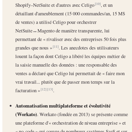
Shopify–NetSuite et d'autres avec Celigo
, et un
[10]
détaillant d'ameublement (15 000 commandes/an, 15 M$
de ventes) a utilisé Celigo pour orchestrer
NetSuite↔Magento de manière transparente, lui
permettant de « rivaliser avec des entreprises 50 fois plus
grandes que nous »
. Les anecdotes des utilisateurs
[11]
louent la façon dont Celigo a libéré les équipes métier de
la saisie manuelle des données : une responsable des
ventes a déclaré que Celigo lui permettait de « faire mon
vrai travail... plutôt que de passer mon temps sur la
facturation »
.
[12]
[13]
Automatisation multiplateforme et évolutivité
(Workato)
. Workato (fondée en 2013) se présente comme
une plateforme d'« orchestration de niveau entreprise » et
« no-code » qui couvre de nombreux systèmes SaaS et sur