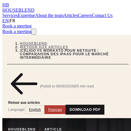
HB
HOUSEBLEND
Services
Expertise
About the team
Articles
Careers
Contact Us
EN
|
FR
Book a meeting
Book a meeting
HOUSEBLEND
/
RETOUR AUX ARTICLES
/
CELIGO VS WORKATO POUR NETSUITE :
COMPARAISON DES IPAAS POUR LE MARCHÉ
INTERMÉDIAIRE
|
Publié le
08/06/2026
|
65 min read
Retour aux articles
Language:
English
Français
DOWNLOAD PDF
HOUSEBLEND
/
ARTICLE