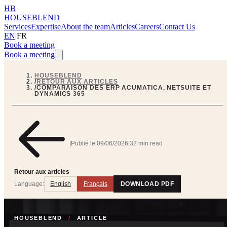
HB
HOUSEBLEND
Services
Expertise
About the team
Articles
Careers
Contact Us
EN
|
FR
Book a meeting
Book a meeting
HOUSEBLEND
/
RETOUR AUX ARTICLES
/
COMPARAISON DES ERP ACUMATICA, NETSUITE ET
DYNAMICS 365
|
Publié le
09/06/2026
|
32 min read
Retour aux articles
Language:
English
Français
DOWNLOAD PDF
HOUSEBLEND
/
ARTICLE