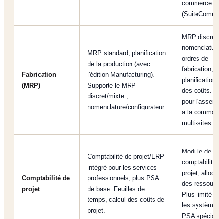
commerce
(SuiteComme
MRP discret
nomenclatur
MRP standard, planification
ordres de
de la production (avec
fabrication,
Fabrication
l'édition Manufacturing).
planification,
(MRP)
Supporte le MRP
des coûts. Id
discret/mixte ;
pour l'assem
nomenclature/configurateur.
à la comman
multi-sites.
Module de
Comptabilité de projet/ERP
comptabilité
intégré pour les services
projet, alloca
Comptabilité de
professionnels, plus PSA
des ressourc
projet
de base. Feuilles de
Plus limité q
temps, calcul des coûts de
les système
projet.
PSA spéciali