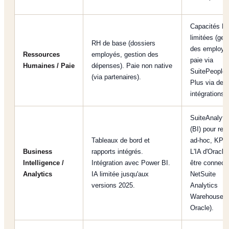
Capacités R
limitées (ges
RH de base (dossiers
des employé
Ressources
employés, gestion des
paie via
Humaines / Paie
dépenses). Paie non native
SuitePeople)
(via partenaires).
Plus via des
intégrations.
SuiteAnalyti
(BI) pour req
Tableaux de bord et
ad-hoc, KPIs
Business
rapports intégrés.
L'IA d'Oracle
Intelligence /
Intégration avec Power BI.
être connect
Analytics
IA limitée jusqu'aux
NetSuite
versions 2025.
Analytics
Warehouse (
Oracle).