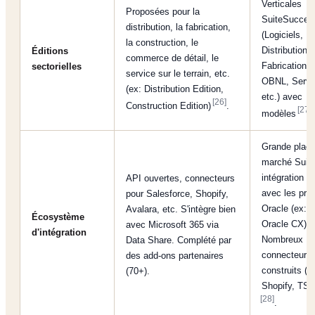
Verticales
Proposées pour la
SuiteSucces
distribution, la fabrication,
(Logiciels,
la construction, le
Distribution,
Éditions
commerce de détail, le
Fabrication,
sectorielles
service sur le terrain, etc.
OBNL, Servi
(ex: Distribution Edition,
etc.) avec
[26]
Construction Edition)
.
[27]
modèles
.
Grande place
marché Suit
intégration n
API ouvertes, connecteurs
avec les prod
pour Salesforce, Shopify,
Oracle (ex:
Avalara, etc. S'intègre bien
Écosystème
Oracle CX).
avec Microsoft 365 via
d'intégration
Nombreux
Data Share. Complété par
connecteurs 
des add-ons partenaires
construits (e
(70+).
Shopify, TS
[28]
.