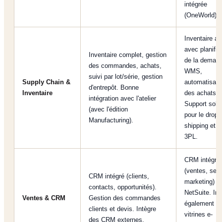
intégrée
(OneWorld).
Inventaire a
avec planific
Inventaire complet, gestion
de la deman
des commandes, achats,
WMS,
suivi par lot/série, gestion
Supply Chain &
automatisati
d'entrepôt. Bonne
Inventaire
des achats.
intégration avec l'atelier
Support soli
(avec l'édition
pour le drop-
Manufacturing).
shipping et l
3PL.
CRM intégré
(ventes, serv
CRM intégré (clients,
marketing) d
contacts, opportunités).
NetSuite. Inc
Ventes & CRM
Gestion des commandes
également d
clients et devis. Intègre
vitrines e-
des CRM externes.