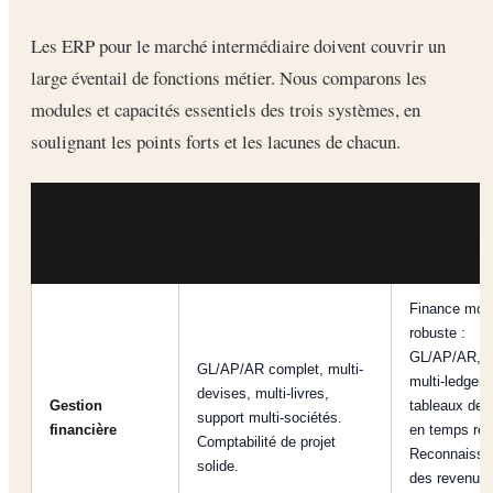
Les ERP pour le marché intermédiaire doivent couvrir un
large éventail de fonctions métier. Nous comparons les
modules et capacités essentiels des trois systèmes, en
soulignant les points forts et les lacunes de chacun.
DOMAINE
ORACLE
ACUMATICA
FONCTIONNEL
NETSUITE
Finance mon
robuste :
GL/AP/AR, t
GL/AP/AR complet, multi-
multi-ledger,
devises, multi-livres,
Gestion
tableaux de 
support multi-sociétés.
financière
en temps rée
Comptabilité de projet
Reconnaissa
solide.
des revenus