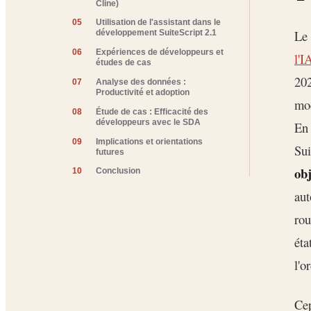
Cline)
05
Utilisation de l'assistant dans le
Le
développement SuiteScript 2.1
06
Expériences de développeurs et
l'I
études de cas
20
07
Analyse des données :
Productivité et adoption
mod
08
Étude de cas : Efficacité des
développeurs avec le SDA
En 
09
Implications et orientations
Sui
futures
ob
10
Conclusion
aut
rou
éta
l'o
Cep