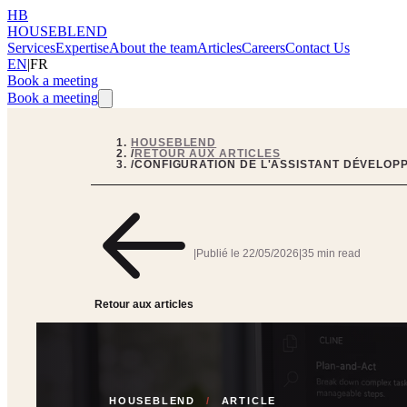
HB
HOUSEBLEND
Services
Expertise
About the team
Articles
Careers
Contact Us
EN
|
FR
Book a meeting
Book a meeting
HOUSEBLEND
/
RETOUR AUX ARTICLES
/
CONFIGURATION DE L'ASSISTANT DÉVELOP
|
Publié le
22/05/2026
|
35 min read
Retour aux articles
HOUSEBLEND
/
ARTICLE