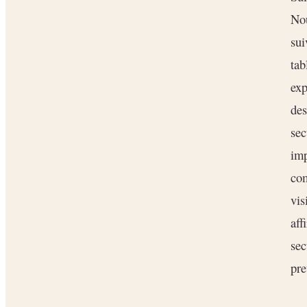
Nou
sui
tab
exp
des
sec
imp
com
vis
aff
sec
pre