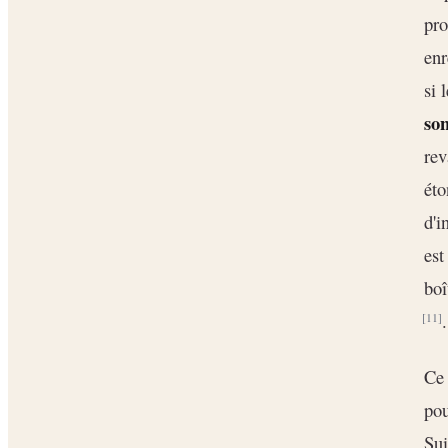
pro
enr
si 
so
rev
éto
d'i
est
boî
.
[11]
Ce 
pou
Sui