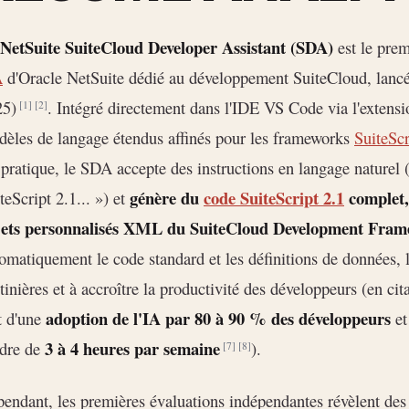
NetSuite SuiteCloud Developer Assistant (SDA)
est le pre
A
d'Oracle NetSuite dédié au développement SuiteCloud, lancé
25)
. Intégré directement dans l'IDE VS Code via l'extens
[1]
[2]
èles de langage étendus affinés pour les frameworks
SuiteScr
pratique, le SDA accepte des instructions en langage naturel 
génère du
code SuiteScript 2.1
complet, 
teScript 2.1... ») et
jets personnalisés XML du SuiteCloud Development Fra
omatiquement le code standard et les définitions de données, l'
tinières et à accroître la productivité des développeurs (en cita
adoption de l'IA par 80 à 90 % des développeurs
t d'une
et
3 à 4 heures par semaine
rdre de
).
[7]
[8]
endant, les premières évaluations indépendantes révèlent des