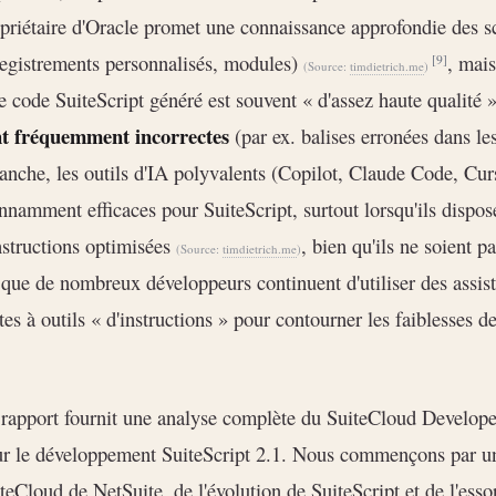
priétaire d'Oracle promet une connaissance approfondie des s
egistrements personnalisés, modules)
, mais
[9]
(Source:
timdietrich.me
)
le code SuiteScript généré est souvent « d'assez haute qualité 
nt fréquemment incorrectes
(par ex. balises erronées dans l
anche, les outils d'IA polyvalents (Copilot, Claude Code, Curso
nnamment efficaces pour SuiteScript, surtout lorsqu'ils dispos
nstructions optimisées
, bien qu'ils ne soient p
(Source:
timdietrich.me
)
 que de nombreux développeurs continuent d'utiliser des assista
tes à outils « d'instructions » pour contourner les faiblesses
rapport fournit une analyse complète du SuiteCloud Developer
r le développement SuiteScript 2.1. Nous commençons par un 
teCloud de NetSuite, de l'évolution de SuiteScript et de l'esso