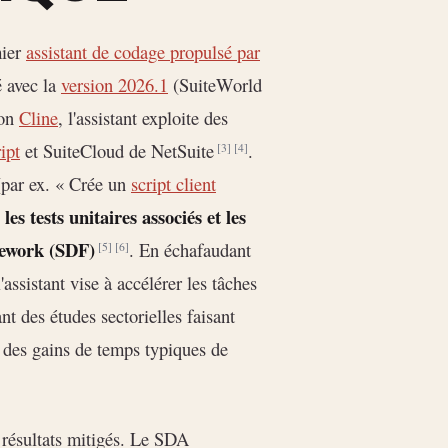
mier
assistant de codage propulsé par
 avec la
version 2026.1
(SuiteWorld
ion
Cline
, l'assistant exploite des
ipt
et SuiteCloud de NetSuite
.
[3]
[4]
(par ex. « Crée un
script client
les tests unitaires associés et les
mework (SDF)
. En échafaudant
[5]
[6]
assistant vise à accélérer les tâches
nt des études sectorielles faisant
 des gains de temps typiques de
 résultats mitigés. Le SDA