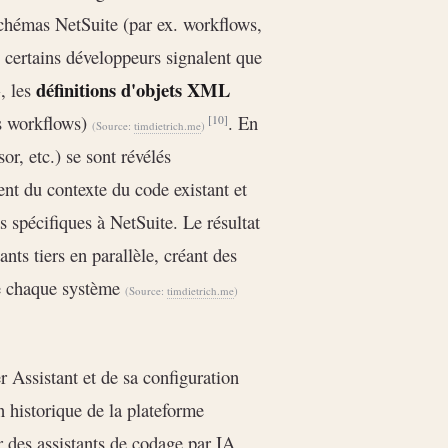
chémas NetSuite (par ex. workflows,
 certains développeurs signalent que
définitions d'objets XML
», les
es workflows)
. En
[10]
(Source:
timdietrich.me
)
r, etc.) se sont révélés
ent du contexte du code existant et
as spécifiques à NetSuite. Le résultat
nts tiers en parallèle, créant des
 de chaque système
(Source:
timdietrich.me
)
 Assistant et de sa configuration
historique de la plateforme
r des assistants de codage par IA.