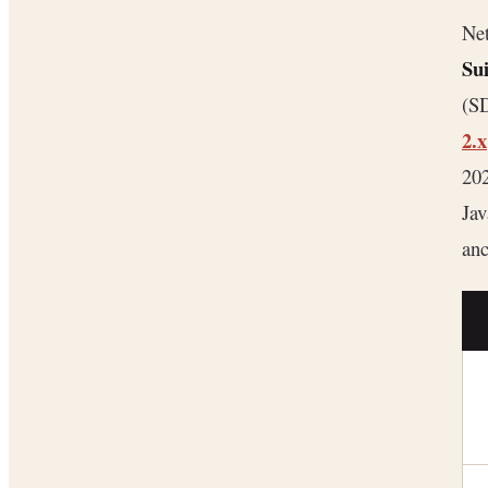
Net
Su
(S
2.x
202
Ja
an