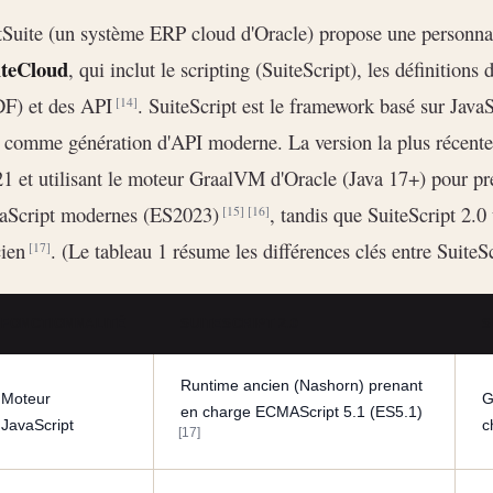
Suite (un système ERP cloud d'Oracle) propose une personnal
iteCloud
, qui inclut le scripting (SuiteScript), les définitions
DF) et des API
. SuiteScript est le framework basé sur Java
[14]
comme génération d'API moderne. La version la plus récente
1 et utilisant le moteur GraalVM d'Oracle (Java 17+) pour pre
vaScript modernes (ES2023)
, tandis que SuiteScript 2.0
[15]
[16]
cien
. (Le tableau 1 résume les différences clés entre SuiteSc
[17]
FONCTIONNALITÉ
SUITESCRIPT 2.0
S
Runtime ancien (Nashorn) prenant
Moteur
G
en charge ECMAScript 5.1 (ES5.1)
JavaScript
c
[17]