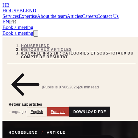
HB
HOUSEBLEND
Services
Expertise
About the team
Articles
Careers
Contact Us
EN
|
FR
Book a meeting
Book a meeting
HOUSEBLEND
/
RETOUR AUX ARTICLES
/
EXEMPLE IFRS 18 : CATÉGORIES ET SOUS-TOTAUX DU
COMPTE DE RÉSULTAT
|
Publié le
07/06/2026
|
26 min read
Retour aux articles
Language:
English
Français
DOWNLOAD PDF
HOUSEBLEND
/
ARTICLE