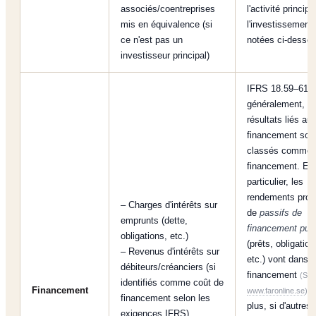
associés/coentreprises
l'activité principa
mis en équivalence (si
l'investissement
ce n'est pas un
notées ci-dessou
investisseur principal)
IFRS 18.59–61 :
généralement, le
résultats liés au
financement son
classés comme
financement. En
particulier, les
rendements prov
– Charges d'intérêts sur
de
passifs de
emprunts (dette,
financement pur
obligations, etc.)
(prêts, obligation
– Revenus d'intérêts sur
etc.) vont dans l
débiteurs/créanciers (si
financement
(Sou
identifiés comme coût de
Financement
. 
www.faronline.se
)
financement selon les
plus, si d'autres
exigences IFRS)