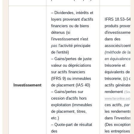
– Dividendes, intérêts et
loyers provenant d'actifs
IFRS 18.53–54 :
financiers ou de biens
produits provenan
détenus (si
d'investissement
l'investissement n'est
dans des
pas
l'activité principale
associés/coentre
de l'entité)
(méthode de la 
– Gains/pertes de juste
en équivalence)
,
valeur ou dépréciations
trésorerie et
sur actifs financiers
équivalents de
(IFRS 9) ou immeubles
trésorerie, (c) d'
Investissement
de placement (IAS 40)
actifs générateu
– Gains/pertes sur
rendement
(Sourc
cession d'actifs hors
. 
www.faronline.se
)
exploitation (immeubles
ces actifs,
par d
de placement, titres,
les rendements 
etc.)
dans l'investiss
– Quote-part de résultat
(Des exceptions
des
les entreprises d