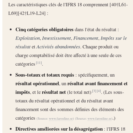
Les caractéristiques clés de l'IFRS 18 comprennent [40†L61-
L69][42†L19-L24] :
Cinq catégories obligatoires
dans l'état du résultat :
Exploitation
,
Investissement
,
Financement
,
Impôts sur le
résultat
et
Activités abandonnées
. Chaque produit ou
charge comptabilisé doit être affecté à une seule de ces
catégories
.
[11]
Sous-totaux et totaux requis
: spécifiquement, un
résultat opérationnel
résultat avant financement et
, un
impôts
résultat net
, et le
(le total net)
. (Les sous-
[3]
[4]
totaux du résultat opérationnel et du résultat avant
financement sont des sommes définies des éléments des
catégories
.)
(Source:
www.faronline.se
)
(Source:
www.faronline.se
)
Directives améliorées sur la désagrégation
: l'IFRS 18