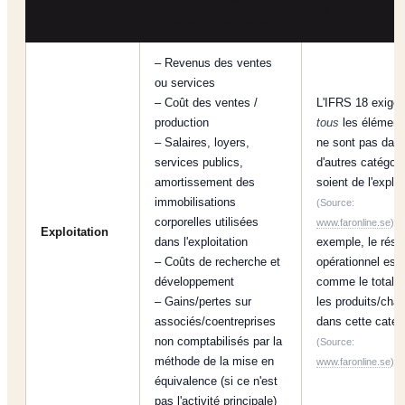
CATÉGORIE
TYPIQUES DE
18
PRODUITS/CHARGES
– Revenus des ventes
ou services
– Coût des ventes /
L'IFRS 18 exige
production
tous
les élément
– Salaires, loyers,
ne sont pas dan
services publics,
d'autres catégori
amortissement des
soient de l'exploi
immobilisations
(Source:
corporelles utilisées
. 
www.faronline.se
)
Exploitation
dans l'exploitation
exemple, le résul
– Coûts de recherche et
opérationnel est 
développement
comme le total d
– Gains/pertes sur
les produits/cha
associés/coentreprises
dans cette catég
non comptabilisés par la
(Source:
méthode de la mise en
.
www.faronline.se
)
équivalence (si ce n'est
pas l'activité principale)