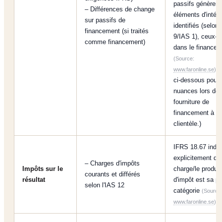
passifs génèrent
– Différences de change
éléments d'intérê
sur passifs de
identifiés (selon
financement (si traités
9/IAS 1), ceux-c
comme financement)
dans le finance
(Source:
. 
www.faronline.se
)
ci-dessous pour 
nuances lors de 
fourniture de
financement à la
clientèle.)
IFRS 18.67 indi
explicitement qu
– Charges d'impôts
Impôts sur le
charge/le produit
courants et différés
résultat
d'impôt est sa pr
selon l'IAS 12
catégorie
(Source
.
www.faronline.se
)