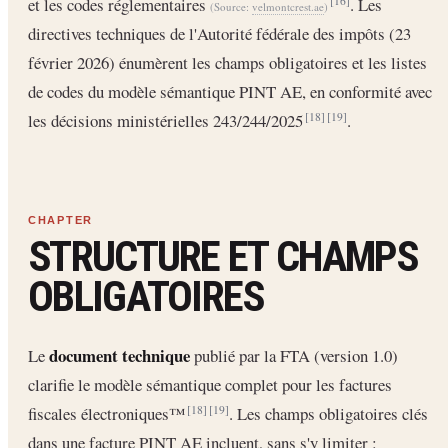
et les codes réglementaires
. Les
[16]
(Source:
velmontcrest.ae
)
directives techniques de l'Autorité fédérale des impôts (23
février 2026) énumèrent les champs obligatoires et les listes
de codes du modèle sémantique PINT AE, en conformité avec
les décisions ministérielles 243/244/2025
.
[18]
[19]
STRUCTURE ET CHAMPS
OBLIGATOIRES
document technique
Le
publié par la FTA (version 1.0)
clarifie le modèle sémantique complet pour les factures
fiscales électroniques™
. Les champs obligatoires clés
[18]
[19]
dans une facture PINT AE incluent, sans s'y limiter :