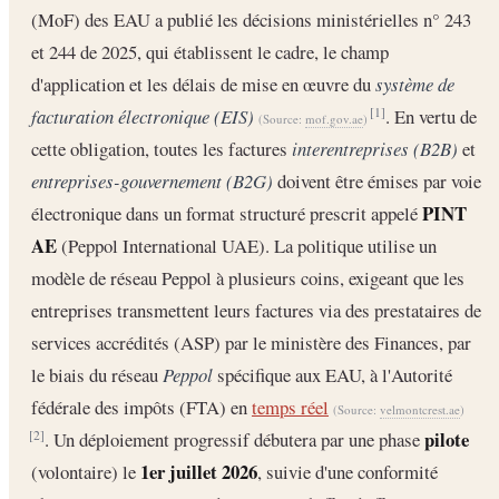
(MoF) des EAU a publié les décisions ministérielles n° 243
et 244 de 2025, qui établissent le cadre, le champ
d'application et les délais de mise en œuvre du
système de
facturation électronique (EIS)
. En vertu de
[1]
(Source:
mof.gov.ae
)
cette obligation, toutes les factures
interentreprises (B2B)
et
entreprises-gouvernement (B2G)
doivent être émises par voie
PINT
électronique dans un format structuré prescrit appelé
AE
(Peppol International UAE). La politique utilise un
modèle de réseau Peppol à plusieurs coins, exigeant que les
entreprises transmettent leurs factures via des prestataires de
services accrédités (ASP) par le ministère des Finances, par
le biais du réseau
Peppol
spécifique aux EAU, à l'Autorité
fédérale des impôts (FTA) en
temps réel
(Source:
velmontcrest.ae
)
pilote
. Un déploiement progressif débutera par une phase
[2]
1er juillet 2026
(volontaire) le
, suivie d'une conformité