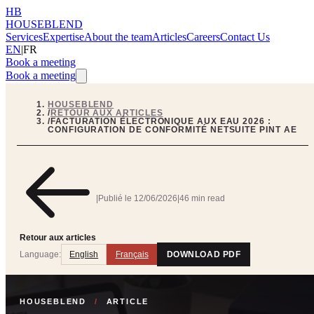
HB
HOUSEBLEND
Services
Expertise
About the team
Articles
Careers
Contact Us
EN
|
FR
Book a meeting
Book a meeting
HOUSEBLEND
/
RETOUR AUX ARTICLES
/
FACTURATION ÉLECTRONIQUE AUX EAU 2026 :
CONFIGURATION DE CONFORMITÉ NETSUITE PINT AE
|
Publié le
12/06/2026
|
46 min read
Retour aux articles
Language:
English
Français
DOWNLOAD PDF
HOUSEBLEND
/
ARTICLE