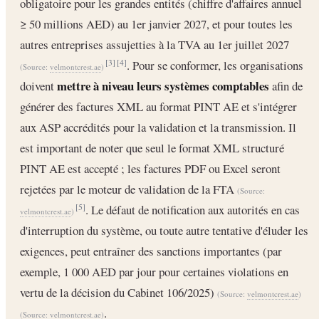
obligatoire pour les grandes entités (chiffre d'affaires annuel
≥ 50 millions AED) au 1er janvier 2027, et pour toutes les
autres entreprises assujetties à la TVA au 1er juillet 2027
. Pour se conformer, les organisations
[3]
[4]
(Source:
velmontcrest.ae
)
mettre à niveau leurs systèmes comptables
doivent
afin de
générer des factures XML au format PINT AE et s'intégrer
aux ASP accrédités pour la validation et la transmission. Il
est important de noter que seul le format XML structuré
PINT AE est accepté ; les factures PDF ou Excel seront
rejetées par le moteur de validation de la FTA
(Source:
. Le défaut de notification aux autorités en cas
[5]
velmontcrest.ae
)
d'interruption du système, ou toute autre tentative d'éluder les
exigences, peut entraîner des sanctions importantes (par
exemple, 1 000 AED par jour pour certaines violations en
vertu de la décision du Cabinet 106/2025)
(Source:
velmontcrest.ae
)
.
(Source:
velmontcrest.ae
)