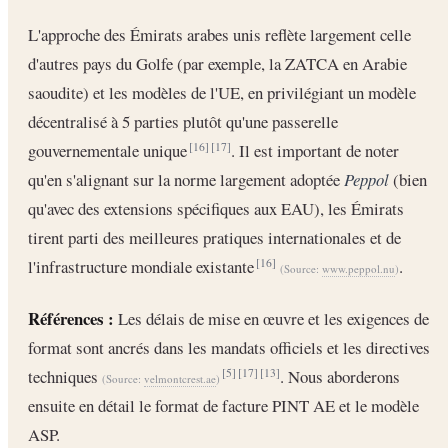
L'approche des Émirats arabes unis reflète largement celle
d'autres pays du Golfe (par exemple, la ZATCA en Arabie
saoudite) et les modèles de l'UE, en privilégiant un modèle
décentralisé à 5 parties plutôt qu'une passerelle
gouvernementale unique
. Il est important de noter
[16]
[17]
qu'en s'alignant sur la norme largement adoptée
Peppol
(bien
qu'avec des extensions spécifiques aux EAU), les Émirats
tirent parti des meilleures pratiques internationales et de
l'infrastructure mondiale existante
.
[16]
(Source:
www.peppol.nu
)
Références :
Les délais de mise en œuvre et les exigences de
format sont ancrés dans les mandats officiels et les directives
techniques
. Nous aborderons
[5]
[17]
[13]
(Source:
velmontcrest.ae
)
ensuite en détail le format de facture PINT AE et le modèle
ASP.