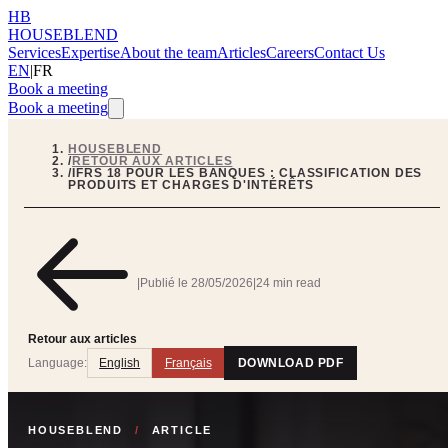
HB
HOUSEBLEND
Services
Expertise
About the team
Articles
Careers
Contact Us
EN
|
FR
Book a meeting
Book a meeting
HOUSEBLEND
/
RETOUR AUX ARTICLES
/
IFRS 18 POUR LES BANQUES : CLASSIFICATION DES
PRODUITS ET CHARGES D'INTÉRÊTS
|
Publié le
28/05/2026
|
24 min read
Retour aux articles
Language:
English
Français
DOWNLOAD PDF
HOUSEBLEND
/
ARTICLE