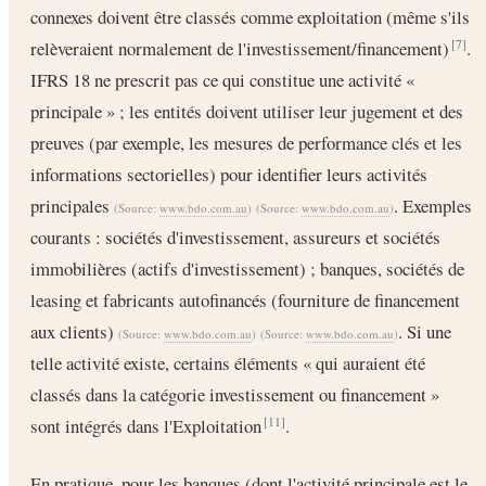
connexes doivent être classés comme exploitation (même s'ils
relèveraient normalement de l'investissement/financement)
.
[7]
IFRS 18 ne prescrit pas ce qui constitue une activité «
principale » ; les entités doivent utiliser leur jugement et des
preuves (par exemple, les mesures de performance clés et les
informations sectorielles) pour identifier leurs activités
principales
. Exemples
(Source:
www.bdo.com.au
)
(Source:
www.bdo.com.au
)
courants : sociétés d'investissement, assureurs et sociétés
immobilières (actifs d'investissement) ; banques, sociétés de
leasing et fabricants autofinancés (fourniture de financement
aux clients)
. Si une
(Source:
www.bdo.com.au
)
(Source:
www.bdo.com.au
)
telle activité existe, certains éléments « qui auraient été
classés dans la catégorie investissement ou financement »
sont intégrés dans l'Exploitation
.
[11]
En pratique, pour les banques (dont l'activité principale est le