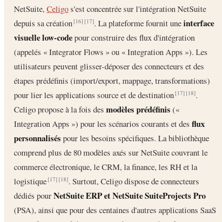
NetSuite,
Celigo
s'est concentrée sur l'intégration NetSuite
interface
depuis sa création
. La plateforme fournit une
[16]
[17]
visuelle low-code
pour construire des flux d'intégration
(appelés « Integrator Flows » ou « Integration Apps »). Les
utilisateurs peuvent glisser-déposer des connecteurs et des
étapes prédéfinis (import/export, mappage, transformations)
pour lier les applications source et de destination
.
[17]
[18]
modèles prédéfinis
Celigo propose à la fois des
(«
flux
Integration Apps ») pour les scénarios courants et des
personnalisés
pour les besoins spécifiques. La bibliothèque
comprend plus de 80 modèles axés sur NetSuite couvrant le
commerce électronique, le CRM, la finance, les RH et la
logistique
. Surtout, Celigo dispose de connecteurs
[17]
[18]
NetSuite ERP et NetSuite SuiteProjects Pro
dédiés pour
(PSA), ainsi que pour des centaines d'autres applications SaaS