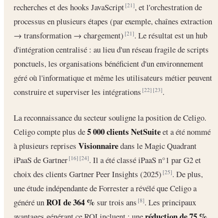
recherches et des hooks JavaScript
, et l'orchestration de
[21]
processus en plusieurs étapes (par exemple, chaînes extraction
→ transformation → chargement)
. Le résultat est un hub
[21]
d'intégration centralisé : au lieu d'un réseau fragile de scripts
ponctuels, les organisations bénéficient d'un environnement
géré où l'informatique et même les utilisateurs métier peuvent
construire et superviser les intégrations
.
[22]
[23]
La reconnaissance du secteur souligne la position de Celigo.
5 000 clients NetSuite
Celigo compte plus de
et a été nommé
Visionnaire
à plusieurs reprises
dans le Magic Quadrant
iPaaS de Gartner
. Il a été classé iPaaS n°1 par G2 et
[16]
[24]
choix des clients Gartner Peer Insights (2025)
. De plus,
[25]
une étude indépendante de Forrester a révélé que Celigo a
ROI de 364 %
généré un
sur trois ans
. Les principaux
[8]
réduction de 75 %
avantages générant ce ROI incluent : une