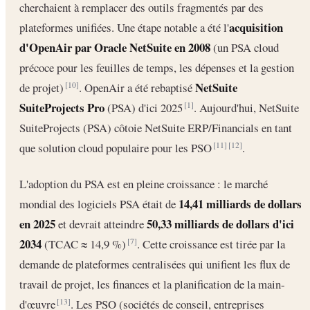
cherchaient à remplacer des outils fragmentés par des
acquisition
plateformes unifiées. Une étape notable a été l'
d'OpenAir par Oracle NetSuite en 2008
(un PSA cloud
précoce pour les feuilles de temps, les dépenses et la gestion
NetSuite
de projet)
. OpenAir a été rebaptisé
[10]
SuiteProjects Pro
(PSA) d'ici 2025
. Aujourd'hui, NetSuite
[1]
SuiteProjects (PSA) côtoie NetSuite ERP/Financials en tant
que solution cloud populaire pour les PSO
.
[11]
[12]
L'adoption du PSA est en pleine croissance : le marché
14,41 milliards de dollars
mondial des logiciels PSA était de
en 2025
50,33 milliards de dollars d'ici
et devrait atteindre
2034
(TCAC ≈ 14,9 %)
. Cette croissance est tirée par la
[7]
demande de plateformes centralisées qui unifient les flux de
travail de projet, les finances et la planification de la main-
d'œuvre
. Les PSO (sociétés de conseil, entreprises
[13]