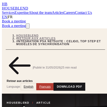
HB
HOUSEBLEND
Services
Expertise
About the team
Articles
Careers
Contact Us
EN
|
FR
Book a meeting
Book a meeting
HOUSEBLEND
/
RETOUR AUX ARTICLES
/
INTÉGRATION PSA NETSUITE : CELIGO, TOP STEP ET
MODÈLES DE SYNCHRONISATION
|
Publié le
31/05/2026
|
25 min read
Retour aux articles
Language:
English
Français
DOWNLOAD PDF
HOUSEBLEND
/
ARTICLE