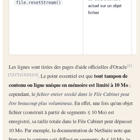
file.resetStream()
N
actuel sur un objet
fichier
Les lignes sont tirées des pages d'aide officielles d'Oracle
[1]
tout tampon de
. Le point essentiel est que
[7]
[17]
[13]
[2]
[12]
contenu ou ligne unique en mémoire est limité à 10 Mo
;
cependant, le
fichier entier stocké dans le File Cabinet peut
être beaucoup plus volumineux
. En effet, une fois qu'un objet
fichier (construit à partir de segments ≤ 10 Mo) est
enregistré, sa taille totale dans le File Cabinet peut dépasser
10 Mo. Par exemple, la documentation de NetSuite note que
bien que le contenu soit diffusé en segments de ≤ 10 Mo, le