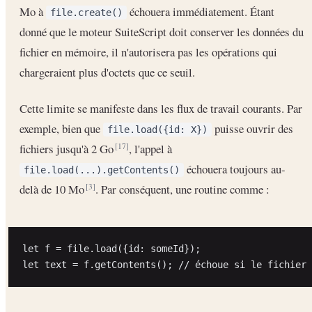
Mo à
échouera immédiatement. Étant
file.create()
donné que le moteur SuiteScript doit conserver les données du
fichier en mémoire, il n'autorisera pas les opérations qui
chargeraient plus d'octets que ce seuil.
Cette limite se manifeste dans les flux de travail courants. Par
exemple, bien que
puisse ouvrir des
file.load({id: X})
fichiers jusqu'à 2 Go
, l'appel à
[17]
échouera toujours au-
file.load(...).getContents()
delà de 10 Mo
. Par conséquent, une routine comme :
[3]
let f = file.load({id: someId});
