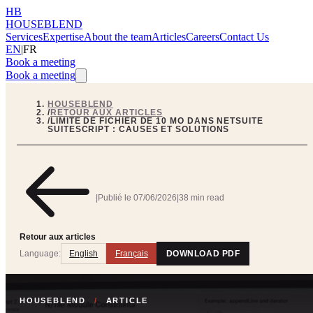
HB
HOUSEBLEND
Services
Expertise
About the team
Articles
Careers
Contact Us
EN
|
FR
Book a meeting
Book a meeting
HOUSEBLEND
/
RETOUR AUX ARTICLES
/
LIMITE DE FICHIER DE 10 MO DANS NETSUITE
SUITESCRIPT : CAUSES ET SOLUTIONS
|
Publié le
07/06/2026
|
38 min read
Retour aux articles
Language:
English
Français
DOWNLOAD PDF
HOUSEBLEND
/
ARTICLE