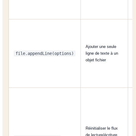
Ajouter une seule
C
file.appendLine(options)
ligne de texte à un
a
objet fichier
a
Réinitialiser le flux
de lecture/écriture