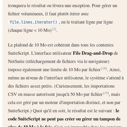
tronquera le résultat ou lèvera une exception. Pour gérer un
fichier volumineux, il faut plutôt itérer avec
, en le traitant ligne par ligne
file.lines.iterator()
(chaque ligne < 10 Mo)
.
[2]
Le plafond de 10 Mo est cohérent dans tous les contextes
File Drag-and-Drop
SuiteScript. L'interface utilisateur
de
NetSuite (téléchargement de fichiers via le navigateur)
impose également une limite de 10 Mo par fichier
. Ainsi,
[18]
même au niveau de l'interface utilisateur, le système s'attend à
des fichiers assez petits. (Curieusement, les importations
CSV en masse autorisent jusqu'à 50 Mo par fichier
, mais
[19]
cela est géré par un moteur d'importation distinct, et non par
le
SuiteScript.) Quoi qu'il en soit, le résultat est le suivant :
code SuiteScript ne peut pas créer ou gérer un tampon de
plus de 10 Mo à la fois.
Ceci est immuable dans les versions