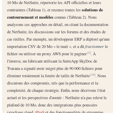
10 Mo de NetSuite, répertorie les API officielles et leurs
solutions de
contraintes (Tableau 1), et recense toutes les
contournement et modèles
connus (Tableau 2). Nous
analysons ces approches en détail, en citant la documentation
de NetSuite, les discussions sur les forums et des études de
cas réelles. Par exemple, un développeur ERP a déploré qu'une
importation CSV de 20 Mo « le tuait », et a dû
fractionner
le
fichier ou utiliser un proxy AWS pour le paginer
. À
[5]
l'inverse, un fabricant utilisant la SuiteApp SkyDoc de
Tvarana a signalé avoir migré plus de 90 000 fichiers pour
éliminer totalement la limite de taille de NetSuite
. Nous
[10]
discutons des compromis, tels que la performance et la
complexité, de chaque stratégie. Enfin, nous décrivons l'état
actuel et les perspectives d'avenir : NetSuite n'a pas relevé le
plafond de 10 Mo, donc des intégrations plus poussées
(stockage cloud,
iPaaS
et des fonctionnalités de streaming