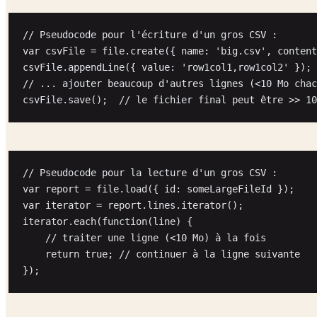
// Pseudocode pour l'écriture d'un gros CSV :

var csvFile = file.create({ name: 'big.csv', content
csvFile.appendLine({ value: 'row1col1,row1col2' });

// ... ajouter beaucoup d'autres lignes (<10 Mo chac
// Pseudocode pour la lecture d'un gros CSV :

var report = file.load({ id: someLargeFileId });

var iterator = report.lines.iterator();

iterator.each(function(line) {

    // traiter une ligne (<10 Mo) à la fois

    return true; // continuer à la ligne suivante
