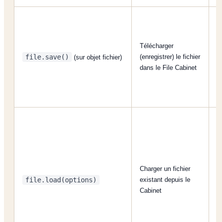
A
Télécharger
t
file.save()
(enregistrer) le fichier
(sur objet fichier)
u
dans le File Cabinet
C
Charger un fichier
P
file.load(options)
existant depuis le
(
Cabinet