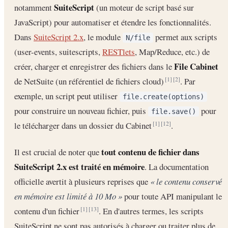
SuiteScript
notamment
(un moteur de script basé sur
JavaScript) pour automatiser et étendre les fonctionnalités.
Dans
SuiteScript 2.x
, le module
permet aux scripts
N/file
(user-events, suitescripts,
RESTlets
, Map/Reduce, etc.) de
File Cabinet
créer, charger et enregistrer des fichiers dans le
de NetSuite (un référentiel de fichiers cloud)
. Par
[1]
[2]
exemple, un script peut utiliser
file.create(options)
pour construire un nouveau fichier, puis
pour
file.save()
le télécharger dans un dossier du Cabinet
.
[1]
[12]
tout contenu de fichier dans
Il est crucial de noter que
SuiteScript 2.x est traité en mémoire
. La documentation
officielle avertit à plusieurs reprises que
« le contenu conservé
en mémoire est limité à 10 Mo »
pour toute API manipulant le
contenu d'un fichier
. En d'autres termes, les scripts
[1]
[13]
SuiteScript ne sont pas autorisés à charger ou traiter plus de