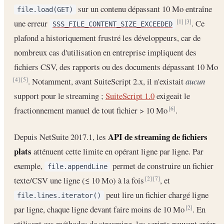
sur un contenu dépassant 10 Mo entraîne
file.load(GET)
une erreur
. Ce
[1]
[3]
SSS_FILE_CONTENT_SIZE_EXCEEDED
plafond a historiquement frustré les développeurs, car de
nombreux cas d'utilisation en entreprise impliquent des
fichiers CSV, des rapports ou des documents dépassant 10 Mo
. Notamment, avant SuiteScript 2.x, il n'existait
aucun
[4]
[5]
support pour le streaming ;
SuiteScript 1.0
exigeait le
fractionnement manuel de tout fichier > 10 Mo
.
[6]
API de streaming de fichiers
Depuis NetSuite 2017.1, les
plats
atténuent cette limite en opérant ligne par ligne. Par
exemple,
permet de construire un fichier
file.appendLine
texte/CSV une ligne (≤ 10 Mo) à la fois
, et
[2]
[7]
peut lire un fichier chargé ligne
file.lines.iterator()
par ligne, chaque ligne devant faire moins de 10 Mo
. En
[2]
utilisant ces méthodes de streaming, les scripts peuvent créer