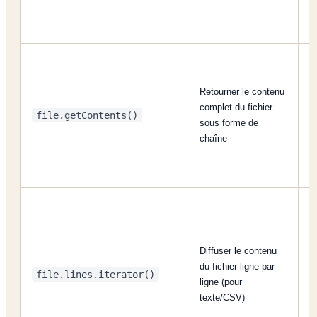
Retourner le contenu
R
complet du fichier
file.getContents()
S
sous forme de
s
chaîne
Diffuser le contenu
du fichier ligne par
C
file.lines.iterator()
ligne (pour
t
texte/CSV)