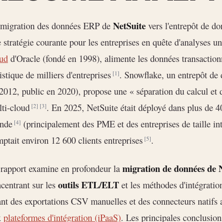
NetSuite
 migration des données ERP de
vers l'entrepôt de d
 stratégie courante pour les entreprises en quête d'analyses un
ud
d'Oracle (fondé en 1998), alimente les données transactionn
istique de milliers d'entreprises
. Snowflake, un entrepôt de
[1]
2012, public en 2020), propose une « séparation du calcul et d
lti-cloud
. En 2025, NetSuite était déployé dans plus de 40
[2]
[3]
nde
(principalement des PME et des entreprises de taille in
[4]
ptait environ 12 600 clients entreprises
.
[5]
migration de données de 
rapport examine en profondeur la
outils ETL/ELT
centrant sur les
et les méthodes d'intégrati
ant des exportations CSV manuelles et des connecteurs natif
x
plateformes d'intégration (iPaaS)
. Les principales conclusion