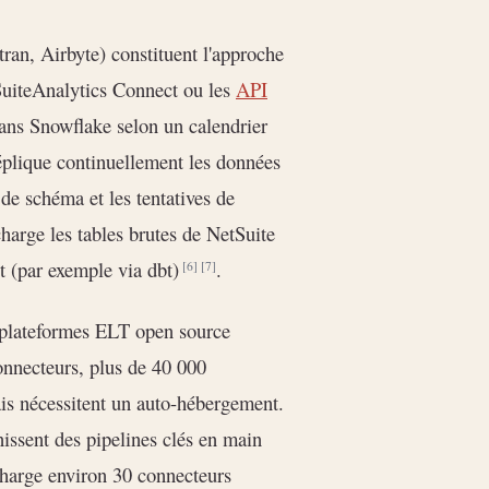
ran, Airbyte) constituent l'approche
SuiteAnalytics Connect ou les
API
dans Snowflake selon un calendrier
éplique continuellement les données
de schéma et les tentatives de
harge les tables brutes de NetSuite
nt (par exemple via dbt)
.
[6]
[7]
 plateformes ELT open source
onnecteurs, plus de 40 000
is nécessitent un auto-hébergement.
issent des pipelines clés en main
charge environ 30 connecteurs