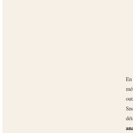
En 
mét
out
Sno
dét
an