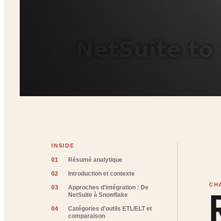
INSIDE
01
Résumé analytique
02
Introduction et contexte
03
Approches d'intégration : De
NetSuite à Snowflake
04
Catégories d'outils ETL/ELT et
comparaison