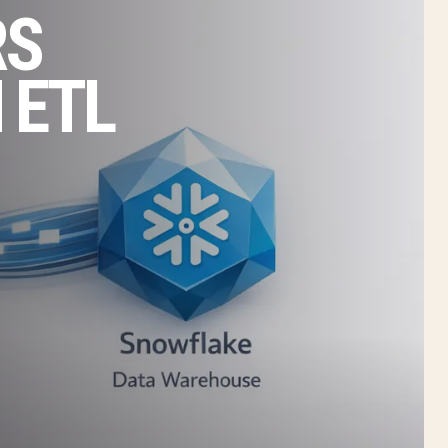
RS
 ETL