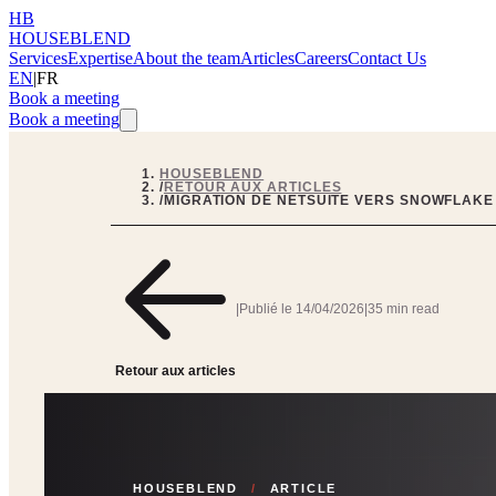
HB
HOUSEBLEND
Services
Expertise
About the team
Articles
Careers
Contact Us
EN
|
FR
Book a meeting
Book a meeting
HOUSEBLEND
/
RETOUR AUX ARTICLES
/
MIGRATION DE NETSUITE VERS SNOWFLAKE 
|
Publié le
14/04/2026
|
35 min read
Retour aux articles
HOUSEBLEND
/
ARTICLE