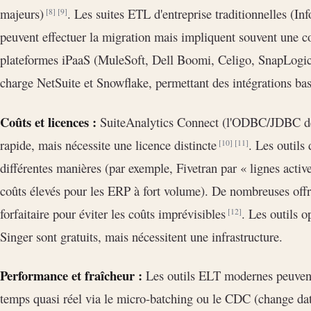
majeurs)
. Les suites ETL d'entreprise traditionnelles (I
[8]
[9]
peuvent effectuer la migration mais impliquent souvent une c
plateformes iPaaS (MuleSoft, Dell Boomi, Celigo, SnapLogic,
charge NetSuite et Snowflake, permettant des intégrations basé
Coûts et licences :
SuiteAnalytics Connect (l'ODBC/JDBC de 
rapide, mais nécessite une licence distincte
. Les outils
[10]
[11]
différentes manières (par exemple, Fivetran par « lignes activ
coûts élevés pour les ERP à fort volume). De nombreuses offre
forfaitaire pour éviter les coûts imprévisibles
. Les outils 
[12]
Singer sont gratuits, mais nécessitent une infrastructure.
Performance et fraîcheur :
Les outils ELT modernes peuvent
temps quasi réel via le micro-batching ou le CDC (change dat