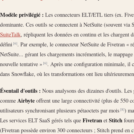
Modèle privilégié :
Les connecteurs ELT/ETL tiers (ex. Fivet
dominante. Ces outils se connectent à NetSuite (souvent via 
SuiteTalk
, répliquent les données en continu et les chargent 
défini
. Par exemple, le connecteur NetSuite de Fivetran « r
[6]
NetSuite... gérant les chargements incrémentiels, le mappage 
nouvelle tentative »
. Après une configuration minimale, il c
[6]
dans Snowflake, où les transformations ont lieu ultérieureme
Éventail d'outils :
Nous analysons des dizaines d'outils. Les
Airbyte
comme
offrent une large connectivité (plus de 550 c
utilisateurs synchronisant plusieurs pétaoctets par mois
) ma
[8]
Fivetran
Stitch
Les services ELT SaaS gérés tels que
et
fourn
(Fivetran possède environ 300 connecteurs ; Stitch prend en 