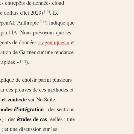
des entrepôts de données cloud
e dollars d'ici 2029)
. Le
[15]
(OpenAI, Anthropic
) indique que
[16]
s par l'IA. Nous prévoyons que les
 agents de données
« agentiques »
et
vation de Gartner sur une tendance
 rapides »
).
[17]
plique de choisir parmi plusieurs
par des preuves de ces méthodes et
 et contexte
sur NetSuite,
odes d'intégration
; des sections
études de cas
x) ; des
réelles ; une
 ; et une discussion sur les