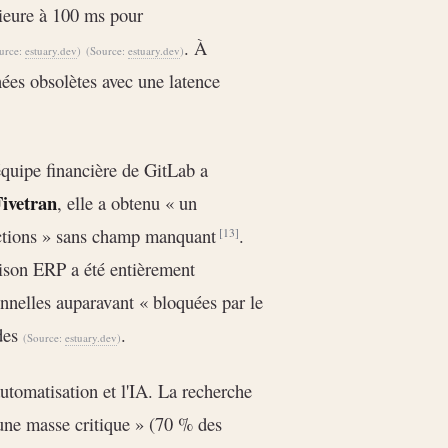
rieure à 100 ms pour
. À
urce:
estuary.dev
)
(Source:
estuary.dev
)
ées obsolètes avec une latence
équipe financière de GitLab a
Fivetran
, elle a obtenu « un
actions » sans champ manquant
.
[13]
aison ERP a été entièrement
nnelles auparavant « bloquées par le
ides
.
(Source:
estuary.dev
)
utomatisation et l'IA. La recherche
 une masse critique » (70 % des