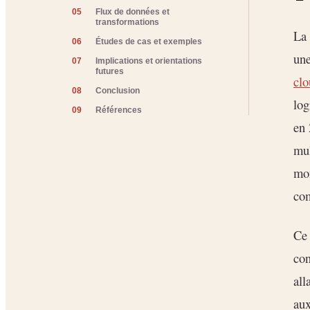
05
Flux de données et
transformations
La
06
Études de cas et exemples
une
07
Implications et orientations
futures
clo
08
Conclusion
log
09
Références
en 
mu
mo
com
Ce 
con
all
au