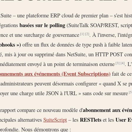
Suite – une plateforme ERP cloud de premier plan – s'est hi
basées sur le polling
égrations
(SuiteTalk SOAP/REST, scripts 
ence et une surcharge de gouvernance
. À l'inverse, l'inté
[1]
[2]
bhooks »)
offre un flux de données de type push à faible laten
é, mis à jour ou supprimé dans NetSuite, un HTTP POST conte
édiatement envoyé à un point de terminaison externe
. L
[3]
[4]
onnements aux événements (Event Subscriptions)
fait de ce
 administrateurs peuvent désormais configurer « quand X se pr
oyer une charge utile JSON à l'URL » sans code sur mesure
[5
abonnement aux évén
rapport compare ce nouveau modèle d'
RESTlets
User Ev
ncipales alternatives
SuiteScript
– les
et les
rofondie. Nous démontrons que :