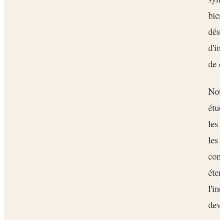
bie
dés
d'i
de 
Not
étu
les
les
com
éte
l'i
dev