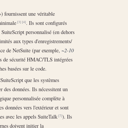
 fournissent une véritable
 minimale
. Ils sont configurés
[3]
[4]
n SuiteScript personnalisé (en dehors
imités aux types d'enregistrements/
nce de NetSuite (par exemple,
~2-10
ions de sécurité HMAC/TLS intégrées
hes basées sur le code.
SuiteScript que les systèmes
es données. Ils nécessitent un
gique personnalisée complète à
 données vers l'extérieur et sont
ées avec les appels SuiteTalk
). Ils
[7]
nes doivent initier la