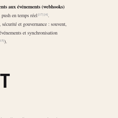
nts aux événements (webhooks)
n push en temps réel
.
[17]
[4]
, sécurité et gouvernance : souvent,
 événements et synchronisation
).
[15]
ET