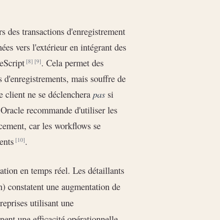
rs des transactions d'enregistrement
ées vers l'extérieur en intégrant des
teScript
. Cela permet des
[8]
[9]
s d'enregistrements, mais souffre de
client ne se déclenchera
pas
si
 Oracle recommande d'utiliser les
ement, car les workflows se
ments
.
[10]
ation en temps réel. Les détaillants
sin) constatent une augmentation de
reprises utilisant une
nt une efficacité opérationnelle