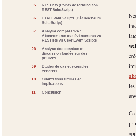
05
RESTlets (Points de terminaison
REST SuiteScript)
Net
06
User Event Scripts (Déclencheurs
SuiteScript)
int
07
Analyse comparative :
lat
Abonnements aux événements vs
RESTlets vs User Event Scripts
we
08
Analyse des données et
discussion fondée sur des
cré
preuves
imm
09
Études de cas et exemples
concrets
ab
10
Orientations futures et
implications
les
11
Conclusion
env
Ce 
pri
app