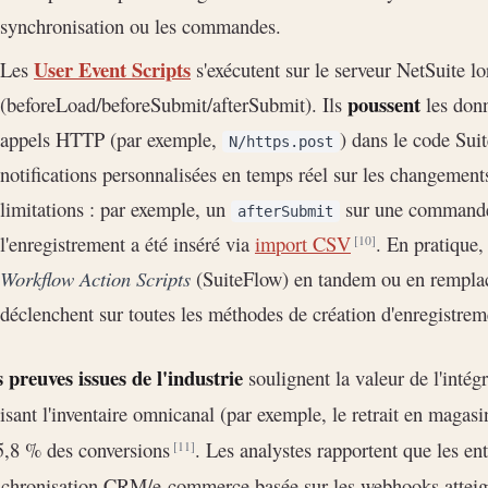
synchronisation ou les commandes.
User Event Scripts
Les
s'exécutent sur le serveur NetSuite lo
poussent
(beforeLoad/beforeSubmit/afterSubmit). Ils
les donn
appels HTTP (par exemple,
) dans le code Sui
N/https.post
notifications personnalisées en temps réel sur les changement
limitations : par exemple, un
sur une commande 
afterSubmit
l'enregistrement a été inséré via
import CSV
. En pratique,
[10]
Workflow Action Scripts
(SuiteFlow) en tandem ou en remplac
déclenchent sur toutes les méthodes de création d'enregistre
 preuves issues de l'industrie
soulignent la valeur de l'intégr
lisant l'inventaire omnicanal (par exemple, le retrait en maga
5,8 % des conversions
. Les analystes rapportent que les ent
[11]
chronisation CRM/e-commerce basée sur les webhooks atteigne