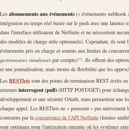
abonnements aux événements
Les
(« événements webhook »)
intégration en temps réel basée sur le push avec une latence
dans l'interface utilisateur de NetSuite et ne nécessitent aucu
des modèles de charge utile optionnels). Cependant, ils sont l
événements pris en charge et soumis aux limites de concurre
gestionnaires simultanés
par compte)
. Ils offrent des opt
[6]
et une journalisation, mais moins de flexibilité que les approc
RESTlets
Les
sont des points de terminaison REST écrits en 
interrogent (pull)
externes
(HTTP POST/GET) pour échanger d
développement et une sécurité OAuth, mais permettent une lo
chaque appel. Les RESTlets ne « poussent » pas nativement les
contraints par la
concurrence de l'API NetSuite
(limites unifi
sont optimaux pour l'intégration entrante où les systèmes exter