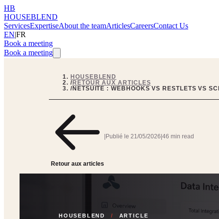
HB
HOUSEBLEND
Services
Expertise
About the team
Articles
Careers
Contact Us
EN
|
FR
Book a meeting
Book a meeting
HOUSEBLEND
/
RETOUR AUX ARTICLES
/
NETSUITE : WEBHOOKS VS RESTLETS VS SC
|
Publié le
21/05/2026
|
46 min read
Retour aux articles
HOUSEBLEND
/
ARTICLE