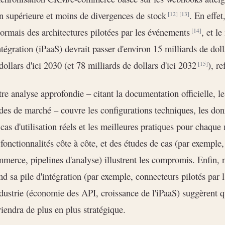
n supérieure et moins de divergences de stock
. En effe
[12]
[13]
ormais des architectures pilotées par les événements
, et l
[14]
ntégration (iPaaS) devrait passer d'environ 15 milliards de dol
dollars d'ici 2030 (et 78 milliards de dollars d'ici 2032
), r
[15]
re analyse approfondie – citant la documentation officielle, l
des de marché – couvre les configurations techniques, les d
 cas d'utilisation réels et les meilleures pratiques pour chaq
 fonctionnalités côte à côte, et des études de cas (par exemp
merce, pipelines d'analyse) illustrent les compromis. Enfin, n
nd sa pile d'intégration (par exemple, connecteurs pilotés par 
ndustrie (économie des API, croissance de l'iPaaS) suggèrent 
iendra de plus en plus stratégique.