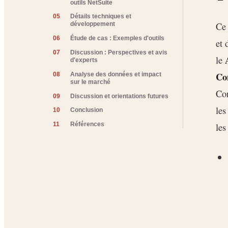
outils NetSuite
05
Détails techniques et
Ce 
développement
06
Étude de cas : Exemples d'outils
et 
07
Discussion : Perspectives et avis
le
d'experts
Co
08
Analyse des données et impact
sur le marché
Con
09
Discussion et orientations futures
les
10
Conclusion
les
11
Références