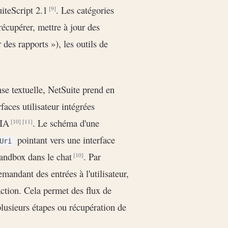
uiteScript 2.1
. Les catégories
[9]
 récupérer, mettre à jour des
 des rapports »), les outils de
se textuelle, NetSuite prend en
faces utilisateur intégrées
l'IA
. Le schéma d'une
[10]
[11]
pointant vers une interface
Uri
sandbox dans le chat
. Par
[10]
mandant des entrées à l'utilisateur,
action. Cela permet des flux de
plusieurs étapes ou récupération de