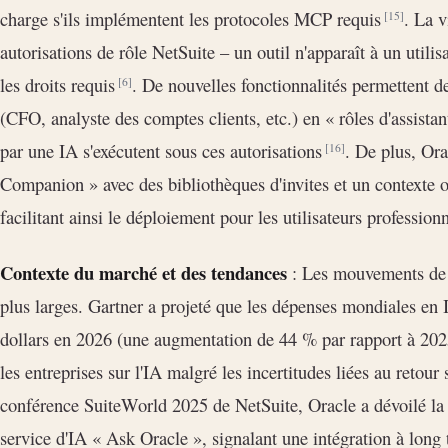
charge s'ils implémentent les protocoles MCP requis
. La v
[15]
autorisations de rôle NetSuite – un outil n'apparaît à un utilis
les droits requis
. De nouvelles fonctionnalités permettent d
[6]
(CFO, analyste des comptes clients, etc.) en « rôles d'assista
par une IA s'exécutent sous ces autorisations
. De plus, Ora
[16]
Companion » avec des bibliothèques d'invites et un contexte 
facilitant ainsi le déploiement pour les utilisateurs profession
Contexte du marché et des tendances
: Les mouvements de N
plus larges. Gartner a projeté que les dépenses mondiales en I
dollars en 2026 (une augmentation de 44 % par rapport à 20
les entreprises sur l'IA malgré les incertitudes liées au retour
conférence SuiteWorld 2025 de NetSuite, Oracle a dévoilé la
service d'IA « Ask Oracle », signalant une intégration à long