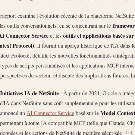
rapport examine l'évolution récente de la plateforme NetSuite 
framework
des outils conversationnels, en se concentrant sur le
AI Connector Service
outils et applications basés s
et les
ntext Protocol)
. Il fournit un aperçu historique de l'IA dans l
text Protocol, détaille les nouvelles fonctionnalités d'intégra
 types de scripts personnalisés et les applications MCP interacti
 perspectives du secteur, et discute des implications futures. L
Initiatives IA de NetSuite
: À partir de 2024, Oracle a intég
d'IA dans NetSuite sans coût supplémentaire pour les utilisat
Model Context
annoncé un
AI Connector Service
basé sur le
permettant à toute IA compatible MCP (telle que Claude, Cha
données et les actions de NetSuite de manière sécurisée
.
[2]
[3]