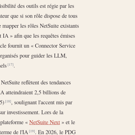
isibilité des outils est régie par les
ateur que si son rôle dispose de tous
e mapper les rôles NetSuite existants
nt IA » afin que les requêtes émises
cle fournit un « Connector Service
organisés pour guider les LLM,
nels
.
[17]
etSuite reflètent des tendances
A atteindraient 2,5 billions de
25)
, soulignant l'accent mis par
[18]
 sur investissement. Lors de la
 plateforme «
NetSuite Next
» et le
 terme de l'IA
. En 2026, le PDG
[19]