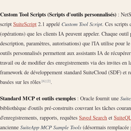
Custom Tool Scripts (Scripts d'outils personnalisés)
: NetS
script
SuiteScript
2.1 appelé
Custom Tool Script
. Ces scripts 
(opérations) que les clients IA peuvent appeler. Chaque out
description, paramètres, autorisations) que l'IA utilise pour le
outils personnalisés permettent aux assistants IA de récupérer
travail ou de modifier des enregistrements via des invites en la
framework de développement standard SuiteCloud (SDF) et resp
basées sur les rôles
.
[6]
[2]
Standard MCP et outils exemples
: Oracle fournit une
Suit
bibliothèque d'outils pré-construits couvrant les tâches coura
d'enregistrements, rapports, requêtes
Saved Search
et
SuiteQ
ancienne
SuiteApp MCP Sample Tools
(désormais remplacée p