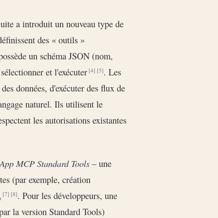
uite a introduit un nouveau type de
définissent des « outils »
il possède un schéma JSON (nom,
 sélectionner et l'exécuter
. Les
[4]
[5]
 des données, d'exécuter des flux de
ngage naturel. Ils utilisent le
ectent les autorisations existantes
eApp MCP Standard Tools
– une
ntes (par exemple, création
L
. Pour les développeurs, une
[7]
[8]
ar la version Standard Tools)