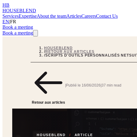
HB
HOUSEBLEND
Services
Expertise
About the team
Articles
Careers
Contact Us
EN
|
FR
Book a meeting
Book a meeting
HOUSEBLEND
/
RETOUR AUX ARTICLES
/
SCRIPTS D'OUTILS PERSONNALISÉS NETSUI
|
Publié le
16/06/2026
|
37 min read
Retour aux articles
HOUSEBLEND
/
ARTICLE