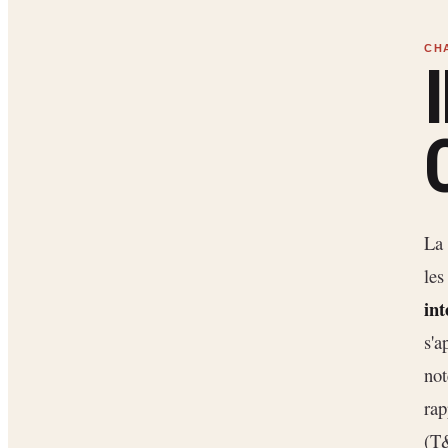
La 
le
int
s'a
not
rap
(T&