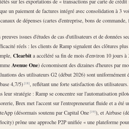
iétés sur les exportations de « transactions par carte de crédit
que un paiement de factures intégré avec consolidation à 3 vo
 canaux de dépenses (cartes d'entreprise, bons de commande,
 preuves issues d'études de cas d'utilisateurs et de données sec
fficacité réels : les clients de Ramp signalent des clôtures plu
Clearbit
emple,
a accéléré sa fin de mois d'environ 10 jours à
Avenue One
omme
) économisent des dizaines d'heures par mo
luations des utilisateurs G2 (début 2026) sont uniformément 
base 4,7/5)
, reflétant une forte satisfaction des utilisateur
[18]
s leur stratégie : Ramp se concentre sur l'automatisation pilot
sorerie, Brex met l'accent sur l'entrepreneuriat fluide et a été
teApp (désormais soutenu par Capital One
), et Airbase (d
[19]
locity) prône une approche P2P unifiée « une plateforme pou