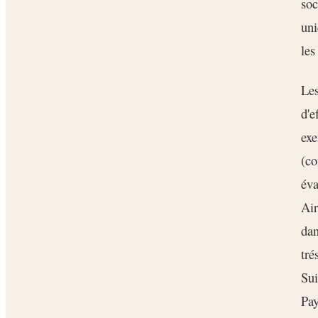
soc
uni
les
Les
d'e
ex
(c
éva
Air
dan
tré
Sui
Pay