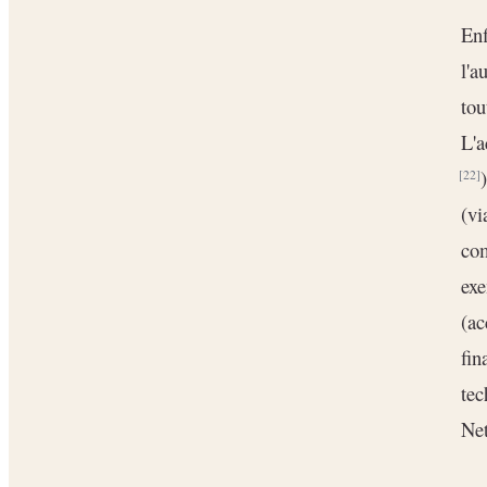
Enf
l'a
tou
L'a
[22]
(vi
com
exe
(ac
fin
tec
Net