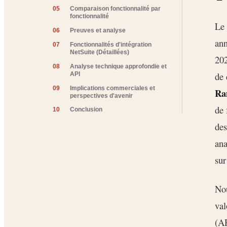
05
Comparaison fonctionnalité par
fonctionnalité
Le 
06
Preuves et analyse
ann
07
Fonctionnalités d'intégration
NetSuite (Détaillées)
20
08
Analyse technique approfondie et
de 
API
09
Implications commerciales et
Ra
perspectives d'avenir
de 
10
Conclusion
des
ana
sur
Nou
val
(A