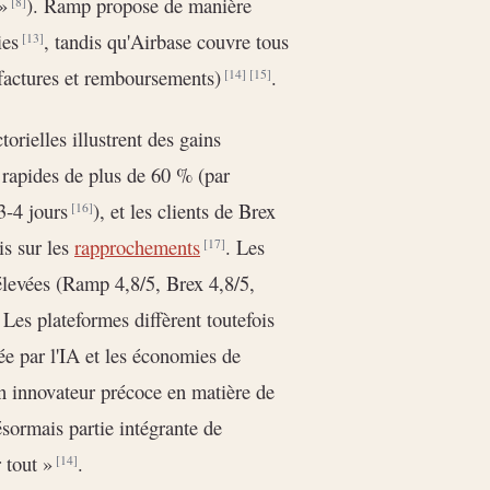
 »
). Ramp propose de manière
[8]
ies
, tandis qu'Airbase couvre tous
[13]
 factures et remboursements)
.
[14]
[15]
torielles illustrent des gains
s rapides de plus de 60 % (par
 3-4 jours
), et les clients de Brex
[16]
is sur les
rapprochements
. Les
[17]
élevées (Ramp 4,8/5, Brex 4,8/5,
s. Les plateformes diffèrent toutefois
ée par l'IA et les économies de
 un innovateur précoce en matière de
ésormais partie intégrante de
r tout »
.
[14]