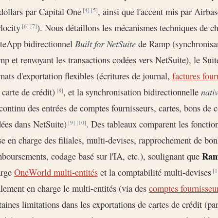
dollars par Capital One
, ainsi que l'accent mis par Airbas
[4]
[5]
locity
). Nous détaillons les mécanismes techniques de ch
[6]
[7]
teApp bidirectionnel
Built for NetSuite
de Ramp (synchronisant
p et renvoyant les transactions codées vers NetSuite), le Suit
mats d'exportation flexibles (écritures de journal,
factures four
 carte de crédit)
, et la synchronisation bidirectionnelle
nati
[8]
continu des entrées de comptes fournisseurs, cartes, bons d
ées dans NetSuite)
. Des tableaux comparent les fonction
[9]
[10]
se en charge des filiales, multi-devises, rapprochement de b
Ra
boursements, codage basé sur l'IA, etc.), soulignant que
arge
OneWorld multi-entités
et la comptabilité multi-devises
[1
lement en charge le multi-entités (via des
comptes fournisseur
taines limitations dans les exportations de cartes de crédit (p