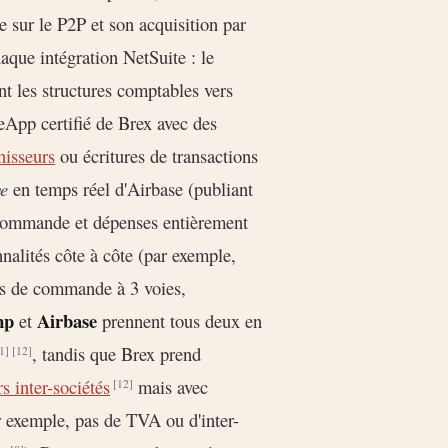
e sur le P2P et son acquisition par
aque intégration NetSuite : le
 les structures comptables vers
eApp certifié de Brex avec des
nisseurs
ou écritures de transactions
ve
en temps réel d'Airbase (publiant
e commande et dépenses entièrement
nalités côte à côte (par exemple,
ons de commande à 3 voies,
mp
Airbase
et
prennent tous deux en
, tandis que Brex prend
1]
[12]
s inter-sociétés
mais avec
[12]
ar exemple, pas de TVA ou d'inter-