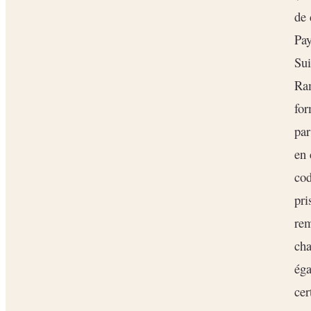
de 
Pay
Sui
Ram
for
par
en 
cod
pri
rem
ch
éga
cer