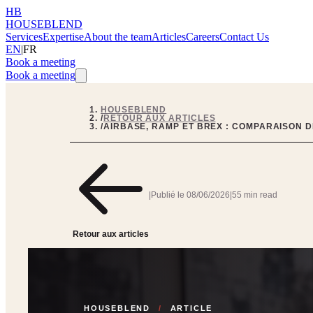
HB
HOUSEBLEND
Services
Expertise
About the team
Articles
Careers
Contact Us
EN
|
FR
Book a meeting
Book a meeting
HOUSEBLEND
/
RETOUR AUX ARTICLES
/
AIRBASE, RAMP ET BREX : COMPARAISON D
|
Publié le
08/06/2026
|
55 min read
Retour aux articles
HOUSEBLEND
/
ARTICLE