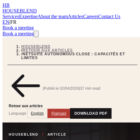
HB
HOUSEBLEND
Services
Expertise
About the team
Articles
Careers
Contact Us
EN
|
FR
Book a meeting
Book a meeting
HOUSEBLEND
/
RETOUR AUX ARTICLES
/
NETSUITE AUTONOMOUS CLOSE : CAPACITÉS ET
LIMITES
|
Publié le
02/04/2026
|
37 min read
Retour aux articles
Language:
English
Français
DOWNLOAD PDF
HOUSEBLEND
/
ARTICLE