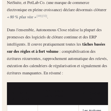
NetSuite, et PetLab Co. (une marque de commerce
électronique en pleine croissance) déclare désormais clôturer
« 80 % plus vite »
.
[10]
[32]
Dans l'ensemble, Autonomous Close réalise la plupart des
promesses des logiciels de clôture continue et des ERP
tâches basées
intelligents. Il couvre pratiquement toutes les
sur des règles et à fort volume
: comptabilisation des
écritures récurrentes, rapprochement automatique des relevés,
exécution des calendriers de régularisation et signalement des
écritures manquantes. En résumé :
EXEMPLE
NETSUITE
PROCESSUS
DE TÂCHE
AUTONOMOUS
TRADITIONNEL
DE CLÔTURE
CLOSE
Les écritures