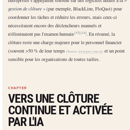
entreprises s'appuyaient souvent sur des logiciels dédiés à la
«
gestion de clôture »
(par exemple, BlackLine, FloQast) pour
coordonner les tâches et réduire les erreurs, mais ceux-ci
nécessitaient encore des déclencheurs manuels et
n'éliminaient pas l'examen humain
. En résumé, la
[15]
[14]
clôture reste une charge majeure pour le personnel financier
(souvent >50 % de leur temps
et un point
(Source:
www.pwc.com.au
)
sensible pour les organisations de toutes tailles.
VERS UNE CLÔTURE
CONTINUE ET ACTIVÉE
PAR L'IA