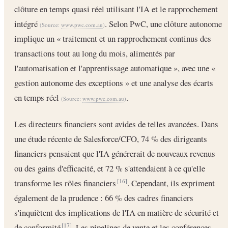
clôture en temps quasi réel utilisant l'IA et le rapprochement
intégré
. Selon PwC, une clôture autonome
(Source:
www.pwc.com.au
)
implique un « traitement et un rapprochement continus des
transactions tout au long du mois, alimentés par
l'automatisation et l'apprentissage automatique », avec une «
gestion autonome des exceptions » et une analyse des écarts
en temps réel
.
(Source:
www.pwc.com.au
)
Les directeurs financiers sont avides de telles avancées. Dans
une étude récente de Salesforce/CFO, 74 % des dirigeants
financiers pensaient que l'IA générerait de nouveaux revenus
ou des gains d'efficacité, et 72 % s'attendaient à ce qu'elle
transforme les rôles financiers
. Cependant, ils expriment
[16]
également de la prudence : 66 % des cadres financiers
s'inquiètent des implications de l'IA en matière de sécurité et
de conformité
. Les pipelines de vente et les conférences
[17]